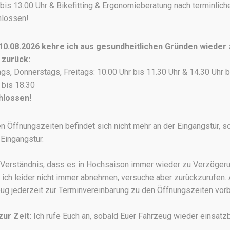
bis 13.00 Uhr & Bikefitting & Ergonomieberatung nach terminlic
hlossen!
0.08.2026 kehre ich aus gesundheitlichen Gründen wieder
 zurück:
s, Donnerstags, Freitags: 10.00 Uhr bis 11.30 Uhr & 14.30 Uhr b
 bis 18.30
hlossen!
n Öffnungszeiten befindet sich nicht mehr an der Eingangstür, s
BREMSEN
Eingangstür.
Magura MT5 Pro
Die Magura MT5 Pro bietet ausgezeichnete
r Verständnis, dass es in Hochsaison immer wieder zu Verzöge
Bremsperformance zu einem unschlagbaren
 ich leider nicht immer abnehmen, versuche aber zurückzurufen. 
Preis. Mach Schluss mit unpräzisen Bremsen
ug jederzeit zur Terminvereinbarung zu den Öffnungszeiten vo
und erlebe die ultimative Bremskraft der
preisgekrönten Magura MT5 Pro.
zur Zeit:
Ich rufe Euch an, sobald Euer Fahrzeug wieder einsatzbe