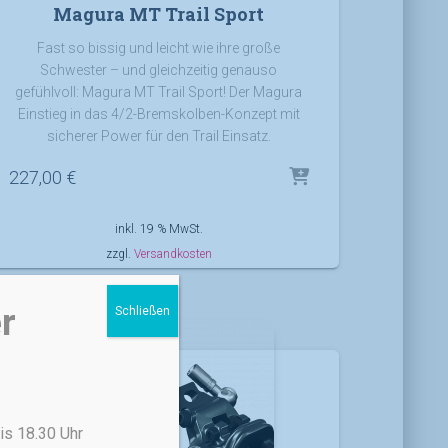
Magura MT Trail Sport
Fast so bissig und leicht wie ihre große
Schwester – und gleichzeitig genauso
gefühlvoll: Magura MT Trail Sport! Der Magura
Einstieg in das 4/2-Bremskolben-Konzept mit
sicherer Power für den Trail Einsatz.
227,00
€
inkl. 19 % MwSt.
zzgl.
Versandkosten
r
Schließen
is 18.30 Uhr