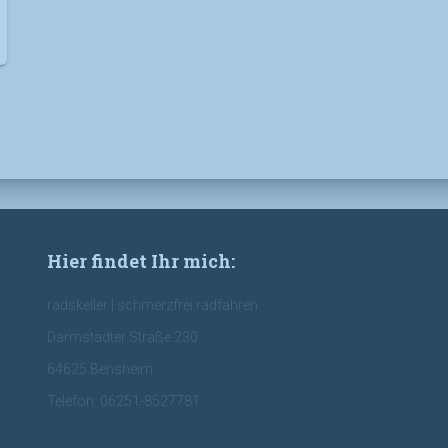
Hier findet Ihr mich:
radskeller | schmerzfrei radfahren
Darmstädter Straße 230
64625 Bensheim
Telefon: 06251-8527781