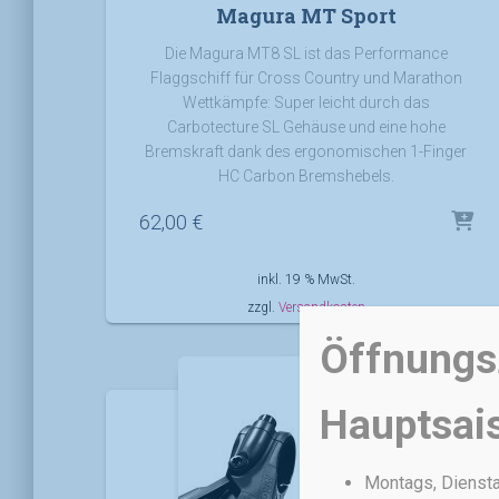
Magura MT Sport
Die Magura MT8 SL ist das Performance
Flaggschiff für Cross Country und Marathon
Wettkämpfe: Super leicht durch das
Carbotecture SL Gehäuse und eine hohe
Bremskraft dank des ergonomischen 1-Finger
HC Carbon Bremshebels.
62,00
€
inkl. 19 % MwSt.
zzgl.
Versandkosten
Öffnungsz
Hauptsai
Montags, Dienstag