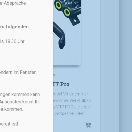
her Absprache
 zu folgenden
is 18.30 Uhr
ondern im Fenster
BREMSEN
Magura MT7 Pro
Die beliebteste Gravity-Bremse! Mit einem klar
rungen kommen kann.
definierten Druckpunkt und enormer Vier-Kolben
Ansonsten könnt Ihr
Bremspower ist die Magura MT7 PRO die erste
rbeikommen.
Wahl von Gravity- und High-Speed-Piloten.
reit ist!
227,00
€