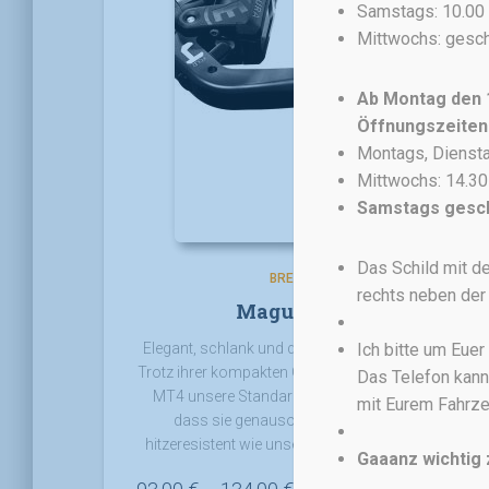
Samstags: 10.00 
Mittwochs: gesc
Ab Montag den 1
Öffnungszeiten
Montags, Dienstag
Mittwochs: 14.30
Samstags gesc
Das Schild mit de
BREMSEN
rechts neben der 
Magura MT4
Elegant, schlank und dabei ganz schön bissig.
Ich bitte um Eue
Trotz ihrer kompakten Größe nimmt die Magura
Das Telefon kann
MT4 unsere Standard-Bremsbeläge auf, so
mit Eurem Fahrze
dass sie genauso leistungsfähig und
hitzeresistent wie unsere „großen“ Modelle ist.
Gaaanz wichtig 