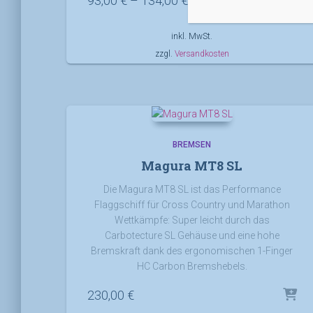
93,00
€
–
134,00
€
inkl. MwSt.
zzgl.
Versandkosten
BREMSEN
Magura MT8 SL
Die Magura MT8 SL ist das Performance
Flaggschiff für Cross Country und Marathon
Wettkämpfe: Super leicht durch das
Carbotecture SL Gehäuse und eine hohe
Bremskraft dank des ergonomischen 1-Finger
HC Carbon Bremshebels.
230,00
€