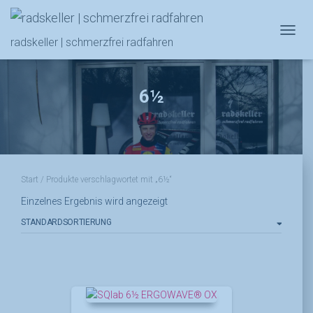
NAVIG
radskeller | schmerzfrei radfahren
6½
Start
/ Produkte verschlagwortet mit „6½“
Einzelnes Ergebnis wird angezeigt