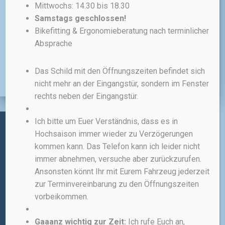
Mittwochs: 14.30 bis 18.30
Samstags geschlossen!
inkl. MwSt.
Bikefitting & Ergonomieberatung nach terminlicher
zzgl.
Versandkosten
Absprache
Das Schild mit den Öffnungszeiten befindet sich
nicht mehr an der Eingangstür, sondern im Fenster
rechts neben der Eingangstür.
Ich bitte um Euer Verständnis, dass es in
Hochsaison immer wieder zu Verzögerungen
Administratives:
kommen kann. Das Telefon kann ich leider nicht
immer abnehmen, versuche aber zurückzurufen.
IMPRESSUM
Ansonsten könnt Ihr mit Eurem Fahrzeug jederzeit
zur Terminvereinbarung zu den Öffnungszeiten
ALLGEMEINE GESCHÄFTSBEDINGUNGEN
vorbeikommen.
WIDERRUFSBELEHRUNG
Gaaanz wichtig zur Zeit:
Ich rufe Euch an,