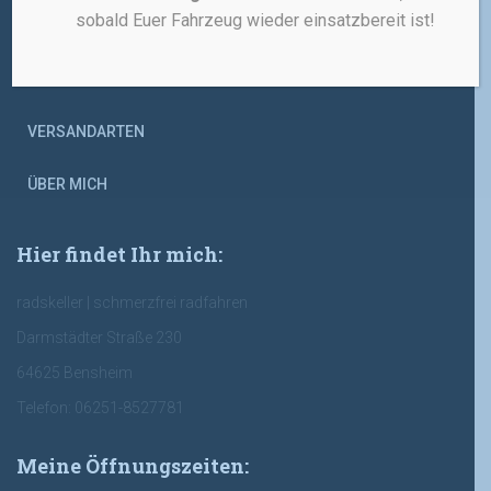
sobald Euer Fahrzeug wieder einsatzbereit ist!
DATENSCHUTZERKLÄRUNG
ZAHLUNGSARTEN
VERSANDARTEN
ÜBER MICH
Hier findet Ihr mich:
radskeller | schmerzfrei radfahren
Darmstädter Straße 230
64625 Bensheim
Telefon: 06251-8527781
Meine Öffnungszeiten: