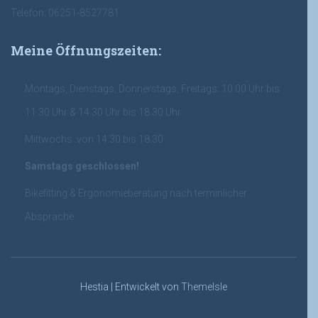
Telefon: 06251-8527781
Meine Öffnungszeiten:
Montags, Dienstags, Donnerstags, Freitags: 10.00 Uhr bis
11.30 Uhr & 14.30 Uhr bis 18.30 Uhr
Mittwochs :von 14.30 bis 18.30
Samstags geschlossen!
Bikefitting & Ergonomieberatung nach terminlicher
Absprache
Hestia | Entwickelt von
ThemeIsle