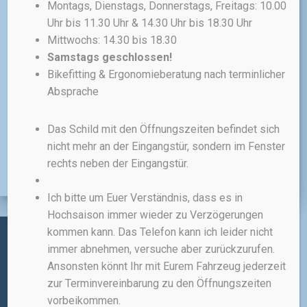
Montags, Dienstags, Donnerstags, Freitags: 10.00
für den Transport von Lasten
Uhr bis 11.30 Uhr & 14.30 Uhr bis 18.30 Uhr
hinter dem Fahrrad konstruiert.
Mittwochs: 14.30 bis 18.30
320,00
€
Samstags geschlossen!
Bikefitting & Ergonomieberatung nach terminlicher
Absprache
inkl. 19 % MwSt.
zzgl.
Versandkosten
Das Schild mit den Öffnungszeiten befindet sich
nicht mehr an der Eingangstür, sondern im Fenster
rechts neben der Eingangstür.
Ich bitte um Euer Verständnis, dass es in
Hochsaison immer wieder zu Verzögerungen
kommen kann. Das Telefon kann ich leider nicht
immer abnehmen, versuche aber zurückzurufen.
Administratives:
Ansonsten könnt Ihr mit Eurem Fahrzeug jederzeit
zur Terminvereinbarung zu den Öffnungszeiten
IMPRESSUM
vorbeikommen.