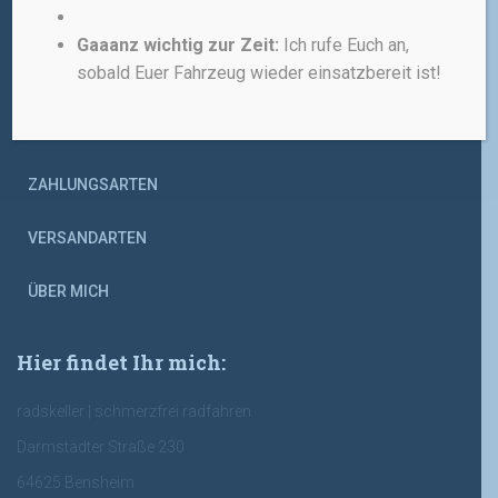
ALLGEMEINE GESCHÄFTSBEDINGUNGEN
Gaaanz wichtig zur Zeit:
Ich rufe Euch an,
sobald Euer Fahrzeug wieder einsatzbereit ist!
WIDERRUFSBELEHRUNG
DATENSCHUTZERKLÄRUNG
ZAHLUNGSARTEN
VERSANDARTEN
ÜBER MICH
Hier findet Ihr mich:
radskeller | schmerzfrei radfahren
Darmstädter Straße 230
64625 Bensheim