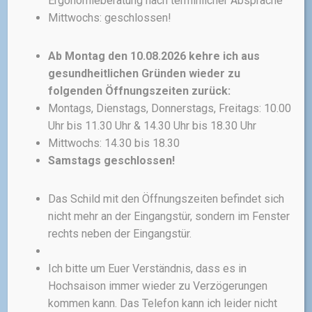
Ergonomieberatung nach terminlicher Absprache
Mittwochs: geschlossen!
inkl. 19 % MwSt.
zzgl.
Versandkosten
Ab Montag den 10.08.2026 kehre ich aus
gesundheitlichen Gründen wieder zu
folgenden Öffnungszeiten zurück:
Montags, Dienstags, Donnerstags, Freitags: 10.00
Uhr bis 11.30 Uhr & 14.30 Uhr bis 18.30 Uhr
Mittwochs: 14.30 bis 18.30
CASUAL CLOTHING
RADSKELLER
Samstags geschlossen!
radskeller T-Shirt
Das Schild mit den Öffnungszeiten befindet sich
Die farblich abgesetzten
nicht mehr an der Eingangstür, sondern im Fenster
Bündchen an Ärmeln und
Halsausschnitt machen dieses
rechts neben der Eingangstür.
T-Shirt zu einem sportlichen,
kombinationsstarken Basic mit
Ich bitte um Euer Verständnis, dass es in
dem gewissen Etwas.
Hochsaison immer wieder zu Verzögerungen
kommen kann. Das Telefon kann ich leider nicht
30,00
€