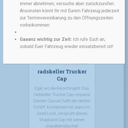
immer abnehmen, versuche aber zurückzurufen.
Ansonsten könnt Ihr mit Eurem Fahrzeug jederzeit
inkl. 19 % MwSt.
zur Terminvereinbarung zu den Öffnungszeiten
zzgl.
Versandkosten
vorbeikommen.
Gaaanz wichtig zur Zeit:
Ich rufe Euch an,
sobald Euer Fahrzeug wieder einsatzbereit ist!
CASUAL CLOTHING
RADSKELLER
radskeller Trucker
Cap
Egal, wo die Reise hingeht: Das
radskeller Trucker Cap verpasst
Deinem Casual Outfit den letzten
Schliff. Kombiniert mit Jeans im
Used-Look, versprüht dieses
Snapback Cap mit seinen
charakteristischen