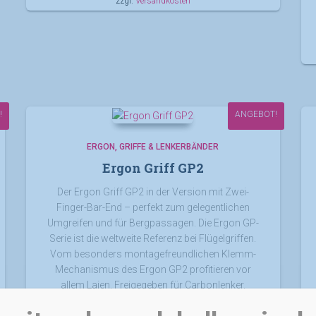
zzgl.
Versandkosten
!
ANGEBOT!
ERGON
GRIFFE & LENKERBÄNDER
Ergon Griff GP2
Der Ergon Griff GP2 in der Version mit Zwei-
Finger-Bar-End – perfekt zum gelegentlichen
Umgreifen und für Bergpassagen. Die Ergon GP-
Serie ist die weltweite Referenz bei Flügelgriffen.
Vom besonders montagefreundlichen Klemm-
Mechanismus des Ergon GP2 profitieren vor
allem Laien. Freigegeben für Carbonlenker.
Ursprünglicher
Aktueller
50,00
€
40,00
€