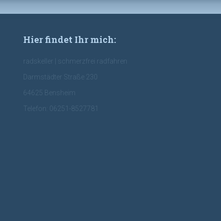
Hier findet Ihr mich:
radskeller | schmerzfrei radfahren
Darmstädter Straße 230
64625 Bensheim
Telefon: 06251-8527781