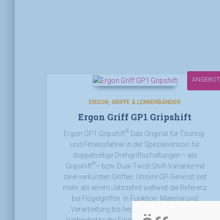
ANGEBOT
ERGON
GRIFFE & LENKERBÄNDER
Ergon Griff GP1 Gripshift
®
Ergon GP1 Gripshift
Das Original für Touring-
und Fitnessfahrer in der Spezialversion für
doppelseitige Drehgriffschaltungen – als
®
Gripshift
– bzw. Dual-Twist-Shift-Variante mit
zwei verkürzten Griffen. Unsere GP-Serie ist seit
mehr als einem Jahrzehnt weltweit die Referenz
bei Flügelgriffen. In Funktion, Material und
Verarbeitung bis heute ständig verbessert.
Verhindert taube Finger, schmerzende Hände