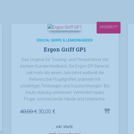
ANGEBOT!
ERGON
GRIFFE & LENKERBÄNDER
Ergon Griff GP1
Das Original für Touring- und Fitnessfahrer mit
bestem Kundenfeedback. Die Ergon GP-Serie ist
seit mehr als einem Jahrzehnt weltweit die
Referenz bei Flügelgriffen, prämiert mit
unzähligen Testsiegen und Auszeichnungen. Bis
heute ständig verbessert. Verhindert taube
Finger, schmerzende Hände und Unterarme.
Ursprünglicher
Aktueller
40,00
€
30,00
€
Preis
Preis
war:
ist:
inkl. MwSt.
40,00 €
30,00 €.