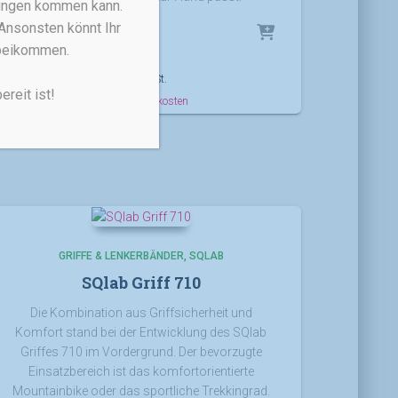
rungen kommen kann.
Ansonsten könnt Ihr
35,00
€
rbeikommen.
inkl. MwSt.
reit ist!
zzgl.
Versandkosten
GRIFFE & LENKERBÄNDER
SQLAB
SQlab Griff 710
Die Kombination aus Griffsicherheit und
Komfort stand bei der Entwicklung des SQlab
Griffes 710 im Vordergrund. Der bevorzugte
Einsatzbereich ist das komfortorientierte
Mountainbike oder das sportliche Trekkingrad.