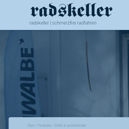
radskeller | schmerzfrei radfahren
Start
/
Produkte
/ Griffe & Lenkerbänder