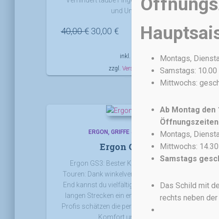
Öffnungsz
und Unterarme.
Hauptsai
Ursprünglicher
Aktueller
40,00
€
30,00
€
Preis
Preis
war:
ist:
inkl. MwSt.
Montags, Dienstag
40,00 €
30,00 €.
zzgl.
Versandkosten
Samstags: 10.00 
Mittwochs: gesc
Ab Montag den 1
Öffnungszeiten
ERGON
GRIFFE & LENKERBÄNDER
Montags, Dienstag
Ergon Griff GS3
Mittwochs: 14.30
Samstags gesc
Ergon GS3: Bester Komfort auf Marathon-
Touren: Dank winkelverstellbarem 3-Finger-Bar-
Das Schild mit de
End kannst du vielfältig umgreifen – gerade auf
langen Strecken ein enormes Plus. Auch Top-
rechts neben der 
Profis schätzen die perfekten Balance zwischen
Komfort und Leichtbau.