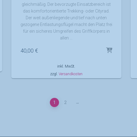
gleichmäßig. Der bevorzugte Einsatzbereich ist
das komfortorientierte Trekking- oder Cityrad.
Der weit außenliegende und tief nach unten
gezogene Entlastungsflügel macht den Platz frei
für ein sicheres Umgreifen des Griffkörpers in
allen …
40,00
€
inkl. MwSt.
zzgl.
Versandkosten
1
2
→