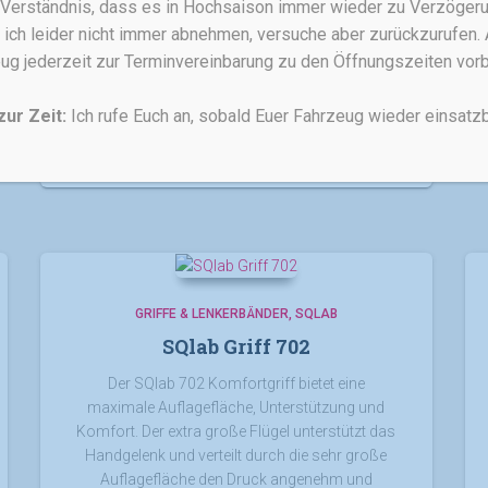
r Verständnis, dass es in Hochsaison immer wieder zu Verzöge
sie perfekt in jede kleine Hand und bieten so die
 ich leider nicht immer abnehmen, versuche aber zurückzurufen. 
optimale Kontrolle und Sicherheit. …
ug jederzeit zur Terminvereinbarung zu den Öffnungszeiten vo
15,00
€
zur Zeit:
Ich rufe Euch an, sobald Euer Fahrzeug wieder einsatzbe
inkl. 19 % MwSt.
zzgl.
Versandkosten
GRIFFE & LENKERBÄNDER
SQLAB
SQlab Griff 702
Der SQlab 702 Komfortgriff bietet eine
maximale Auflagefläche, Unterstützung und
Komfort. Der extra große Flügel unterstützt das
Handgelenk und verteilt durch die sehr große
Auflagefläche den Druck angenehm und