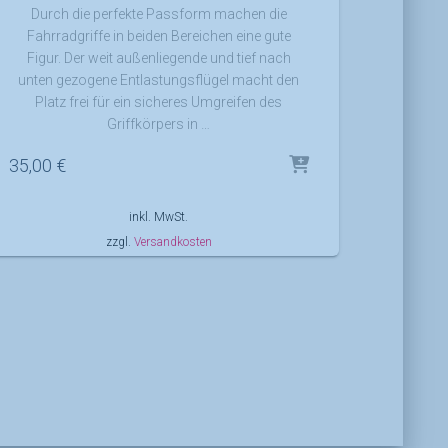
Durch die perfekte Passform machen die
Fahrradgriffe in beiden Bereichen eine gute
Figur. Der weit außenliegende und tief nach
unten gezogene Entlastungsflügel macht den
Platz frei für ein sicheres Umgreifen des
Griffkörpers in …
35,00
€
inkl. MwSt.
zzgl.
Versandkosten