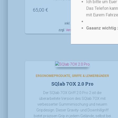
Ich bitte um Eue
Das Telefon kann
65,00
€
mit Eurem Fahrze
inkl. MwSt.
Gaaanz wichtig 
zzgl.
Versandkosten
ERGONOMIEPRODUKTE
GRIFFE & LENKERBÄNDER
SQlab 7OX 2.0 Pro
Der SQlab 7OX Griff 2.0 Pro 2 ist die
überarbeitete Version des SQlab 7OX mit
verbesserter Gummimischung und neuem
Gripdesign. Dieser Gravity- und Downhillgriff
bietet präzisen Grip in jedem Gelände, selbst bei