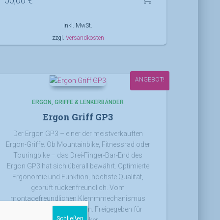
50,00
€
inkl. MwSt.
zzgl.
Versandkosten
ANGEBOT!
ERGON
GRIFFE & LENKERBÄNDER
Ergon Griff GP3
Der Ergon GP3 – einer der meistverkauften
Ergon-Griffe. Ob Mountainbike, Fitnessrad oder
Touringbike – das Drei-Finger-Bar-End des
Ergon GP3 hat sich überall bewährt. Optimierte
Ergonomie und Funktion, höchste Qualität,
geprüft rückenfreundlich. Vom
montagefreundlichen Klemmmechanismus
profitieren vor allem Laien. Freigegeben für
Schließen
Carbonlenker.