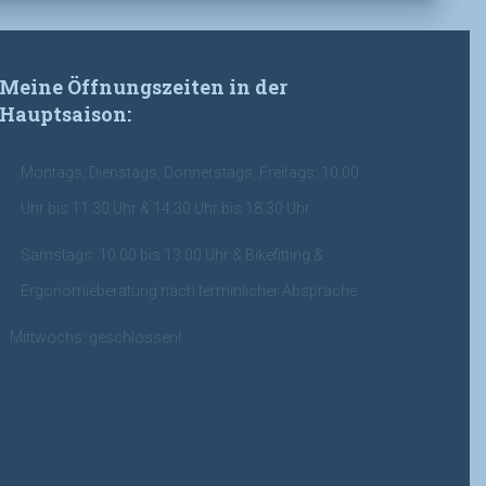
Meine Öffnungszeiten in der
Hauptsaison:
Montags, Dienstags, Donnerstags, Freitags: 10.00
Uhr bis 11.30 Uhr & 14.30 Uhr bis 18.30 Uhr
Samstags: 10.00 bis 13.00 Uhr & Bikefitting &
Ergonomieberatung nach terminlicher Absprache
Mittwochs: geschlossen!