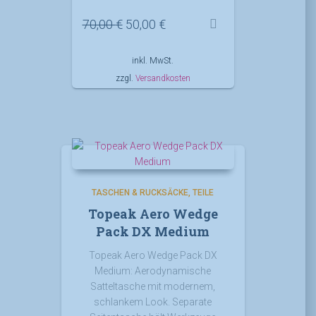
Ursprünglicher
Aktueller
70,00
€
50,00
€
Preis
Preis
war:
ist:
inkl. MwSt.
70,00 €
50,00 €.
zzgl.
Versandkosten
TASCHEN & RUCKSÄCKE
TEILE
Topeak Aero Wedge
Pack DX Medium
Topeak Aero Wedge Pack DX
Medium: Aerodynamische
Satteltasche mit modernem,
schlankem Look. Separate