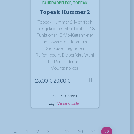
FAHRRADPFLEGE
TOPEAK
Topeak Hummer 2
Topeak Hummer 2: Mehrfach
preisgekröntes Mini-Tool mit 18
Funktionen, CrMo-Kettennieter
und zwei modularen, im
Gehäuse integrierten
Reifenhebern. Die perfekte Wahl
für Rennräder und
Mountainbikes.
Ursprünglicher
Aktueller
25,00
€
20,00
€
Preis
Preis
war:
ist:
inkl. 19 % MwSt.
25,00 €
20,00 €.
zzgl.
Versandkosten
←
1
2
3
19
20
21
22
…