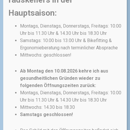
Hauptsaison:
Montags, Dienstags, Donnerstags, Freitags: 10.00
Uhr bis 11.30 Uhr & 14.30 Uhr bis 18.30 Uhr
TASCHEN & RUCKSÄCKE
TEILE
Samstags: 10.00 bis 13.00 Uhr & Bikefitting &
Topeak Aero Wedge
Ergonomieberatung nach terminlicher Absprache
Pack Micro
Mittwochs: geschlossen!
In die aerodynamische
Satteltasche Topeak Aero
Ab Montag den 10.08.2026 kehre ich aus
Wedge Pack Micro passt für
gesundheitlichen Gründen wieder zu
einen Ersatzschlauch,
folgenden Öffnungszeiten zurück:
Werkzeug und andere
Montags, Dienstags, Donnerstags, Freitags: 10.00
Utensilien. Schnelle Befestigung
Uhr bis 11.30 Uhr & 14.30 Uhr bis 18.30 Uhr
und Demontage dank
Mittwochs: 14.30 bis 18.30
innovativem QuickClick®
Samstags geschlossen!
System. Dank vier
verschiedener Größen findet
jeder Radfahrer die richtige