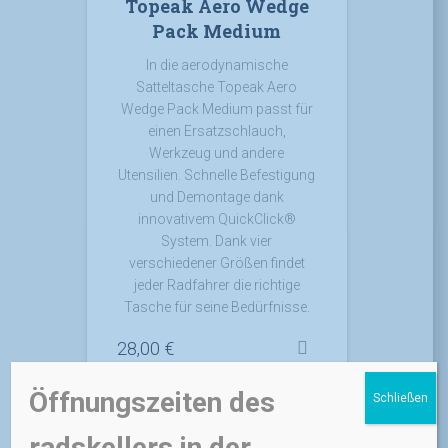
Topeak Aero Wedge
Pack Medium
In die aerodynamische
Satteltasche Topeak Aero
Wedge Pack Medium passt für
einen Ersatzschlauch,
Werkzeug und andere
Utensilien. Schnelle Befestigung
und Demontage dank
innovativem QuickClick®
System. Dank vier
verschiedener Größen findet
jeder Radfahrer die richtige
Tasche für seine Bedürfnisse.
28,00
€
Öffnungszeiten des
Schließen
inkl. 19 % MwSt.
zzgl.
Versandkosten
radskellers in der