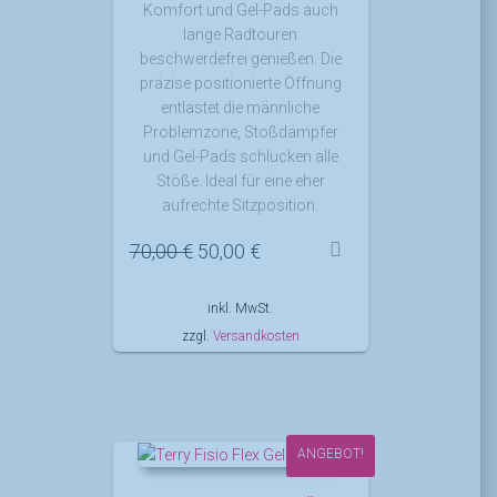
Komfort und Gel-Pads auch
lange Radtouren
beschwerdefrei genießen. Die
präzise positionierte Öffnung
entlastet die männliche
Problemzone, Stoßdämpfer
und Gel-Pads schlucken alle
Stöße. Ideal für eine eher
aufrechte Sitzposition.
Ursprünglicher
Aktueller
70,00
€
50,00
€
Preis
Preis
war:
ist:
inkl. MwSt.
70,00 €
50,00 €.
zzgl.
Versandkosten
ANGEBOT!