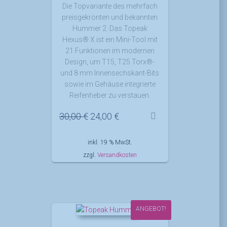
Die Topvariante des mehrfach
preisgekrönten und bekannten
Hummer 2. Das Topeak
Hexus® X ist ein Mini-Tool mit
21 Funktionen im modernen
Design, um T15, T25 Torx®-
und 8 mm Innensechskant-Bits
sowie im Gehäuse integrierte
Reifenheber zu verstauen.
Ursprünglicher
Aktueller
30,00
€
24,00
€
Preis
Preis
war:
ist:
inkl. 19 % MwSt.
30,00 €
24,00 €.
zzgl.
Versandkosten
ANGEBOT!