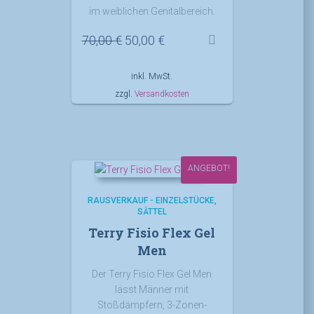
im weiblichen Genitalbereich.
Ursprünglicher
Aktueller
70,00
€
50,00
€
Preis
Preis
war:
ist:
inkl. MwSt.
70,00 €
50,00 €.
zzgl.
Versandkosten
ANGEBOT!
RAUSVERKAUF - EINZELSTÜCKE
SÄTTEL
Terry Fisio Flex Gel
Men
Der Terry Fisio Flex Gel Men
lässt Männer mit
Stoßdämpfern, 3-Zonen-