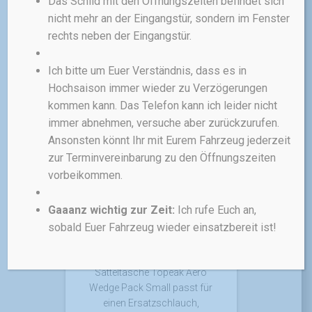
Das Schild mit den Öffnungszeiten befindet sich
Tasche für seine Bedürfnisse.
nicht mehr an der Eingangstür, sondern im Fenster
rechts neben der Eingangstür.
20,00
€
Ich bitte um Euer Verständnis, dass es in
inkl. 19 % MwSt.
Hochsaison immer wieder zu Verzögerungen
zzgl.
Versandkosten
kommen kann. Das Telefon kann ich leider nicht
immer abnehmen, versuche aber zurückzurufen.
Ansonsten könnt Ihr mit Eurem Fahrzeug jederzeit
zur Terminvereinbarung zu den Öffnungszeiten
vorbeikommen.
TASCHEN & RUCKSÄCKE
TEILE
Gaaanz wichtig zur Zeit:
Ich rufe Euch an,
Topeak Aero Wedge
sobald Euer Fahrzeug wieder einsatzbereit ist!
Pack Small
In die aerodynamische
Satteltasche Topeak Aero
Wedge Pack Small passt für
einen Ersatzschlauch,