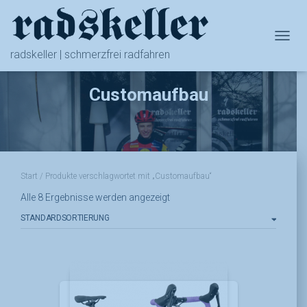
NAVIG
radskeller | schmerzfrei radfahren
Customaufbau
Start
/ Produkte verschlagwortet mit „Customaufbau“
Alle 8 Ergebnisse werden angezeigt