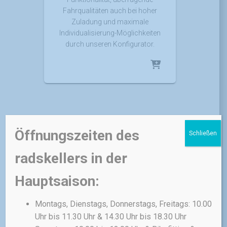
Fahrqualitäten auch bei hoher
Zuladung und maximale
Individualisierung-Möglichkeiten
durch unseren Konfigurator.
Öffnungszeiten des
Schließen
FAHRRÄDER
MAXX - ALLE
radskellers in der
FAHRRÄDER UND E-BIKES DER
FIRMA MAXX WERDEN NACH EINEM
Hauptsaison:
BIKEFITTING/BIKESIZING/BIKEPOSITI
ONING-TERMIN INDIVIDUELL MIT DIR
ZUSAMMENGESTELLT UND
BESTELLT!
Montags, Dienstags, Donnerstags, Freitags: 10.00
Maxx Fab.4 –
Uhr bis 11.30 Uhr & 14.30 Uhr bis 18.30 Uhr