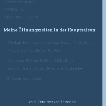
Darmstädter Straße 230
64625 Bensheim
Telefon: 06251-8527781
Meine Öffnungszeiten in der Hauptsaison:
Montags, Dienstags, Donnerstags, Freitags: 10.00 Uhr bis
11.30 Uhr & 14.30 Uhr bis 18.30 Uhr
Samstags: 10.00 bis 13.00 Uhr & Bikefitting &
Ergonomieberatung nach terminlicher Absprache
Mittwochs: geschlossen!
Hestia | Entwickelt von
ThemeIsle