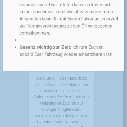
kommen kann. Das Telefon kann ich leider nicht
immer abnehmen, versuche aber zurückzurufen.
Ansonsten könnt Ihr mit Eurem Fahrzeug jederzeit
zur Terminvereinbarung zu den Öffnungszeiten
FAHRRÄDER
MAXX - ALLE
FAHRRÄDER UND E-BIKES DER
vorbeikommen.
FIRMA MAXX WERDEN NACH EINEM
BIKEFITTING/BIKESIZING/BIKEPOSITI
ONING-TERMIN INDIVIDUELL MIT DIR
Gaaanz wichtig zur Zeit:
Ich rufe Euch an,
ZUSAMMENGESTELLT UND
BESTELLT!
sobald Euer Fahrzeug wieder einsatzbereit ist!
Maxx Jinxx –
Baukasten!
Maxx Jinxx – Das Maxx Jinxx
definiert das Trail-Erlebnis neu
und vereint eine perfekte
Balance aus Performance und
Vielseitigkeit. Egal ob auf
flowigen Singletracks,
verwinkelten Waldwegen oder
technisch anspruchsvollen