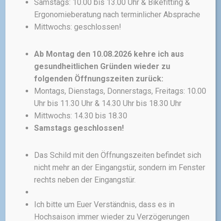
Baukasten!
Samstags: 10.00 bis 13.00 Uhr & Bikefitting &
Ergonomieberatung nach terminlicher Absprache
Maxx FAB.4 – Let’s rock the
Mittwochs: geschlossen!
Trails!
Das Maxx FAB.4 definiert das
ultimative Enduro-Erlebnis für
Ab Montag den 10.08.2026 kehre ich aus
anspruchsvolle Trails,
gesundheitlichen Gründen wieder zu
technisch herausfordernde
folgenden Öffnungszeiten zurück:
Wurzelpassagen und endlose
Montags, Dienstags, Donnerstags, Freitags: 10.00
Uphills neu. Inspiriert vom
Uhr bis 11.30 Uhr & 14.30 Uhr bis 18.30 Uhr
berühmten 4er Trail in
Mittwochs: 14.30 bis 18.30
Latsch/Südtirol, setzt das Maxx
Samstags geschlossen!
FAB.4 in enger Zusammenarbeit
mit unseren erfahrenen Trail-
Guides neue Maßstäbe in Bezug
Das Schild mit den Öffnungszeiten befindet sich
auf Performance.
nicht mehr an der Eingangstür, sondern im Fenster
rechts neben der Eingangstür.
Ich bitte um Euer Verständnis, dass es in
Hochsaison immer wieder zu Verzögerungen