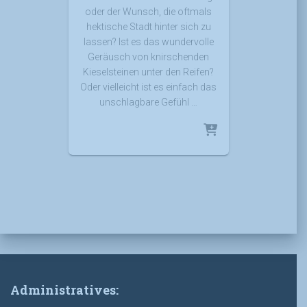
oder der Wunsch, die oftmals
hektische Stadt hinter sich zu
lassen? Ist es das wundervolle
Geräusch von knirschenden
Kieselsteinen unter den Reifen?
Oder vielleicht ist es einfach das
unschlagbare Gefühl …
Administratives: