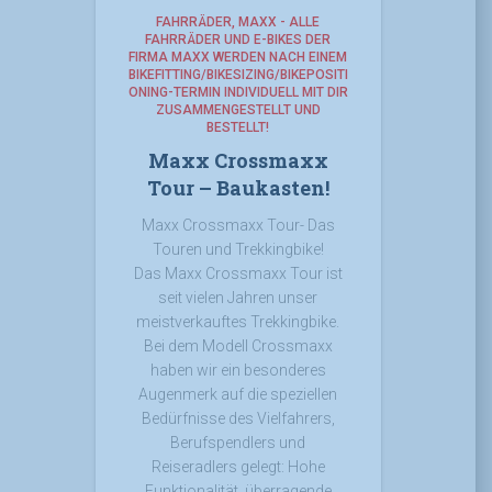
FAHRRÄDER
MAXX - ALLE
FAHRRÄDER UND E-BIKES DER
FIRMA MAXX WERDEN NACH EINEM
BIKEFITTING/BIKESIZING/BIKEPOSITI
ONING-TERMIN INDIVIDUELL MIT DIR
ZUSAMMENGESTELLT UND
BESTELLT!
Maxx Crossmaxx
Tour – Baukasten!
Maxx Crossmaxx Tour- Das
Touren und Trekkingbike!
Das Maxx Crossmaxx Tour ist
seit vielen Jahren unser
meistverkauftes Trekkingbike.
Bei dem Modell Crossmaxx
haben wir ein besonderes
Augenmerk auf die speziellen
Bedürfnisse des Vielfahrers,
Berufspendlers und
Reiseradlers gelegt: Hohe
Funktionalität, überragende