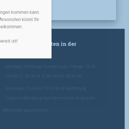
rungen kommen kann.
Ansonsten könnt Ihr
rbeikommen.
reit ist!
Meine Öffnungszeiten in der
Hauptsaison:
Montags, Dienstags, Donnerstags, Freitags: 10.00
Uhr bis 11.30 Uhr & 14.30 Uhr bis 18.30 Uhr
Samstags: 10.00 bis 13.00 Uhr & Bikefitting &
Ergonomieberatung nach terminlicher Absprache
Mittwochs: geschlossen!