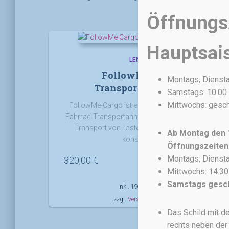
Öffnungsz
Hauptsai
LENKER
FollowMe Cargo
Montags, Dienstag
Transportanhänger
Samstags: 10.00 
Mittwochs: gesc
FollowMe-Cargo ist ein leichter und wendiger
Fahrrad-Transportanhänger – er wurde für den
Transport von Lasten hinter dem Fahrrad
Ab Montag den 1
konstruiert.
Öffnungszeiten
Montags, Dienstag
320,00
€
Mittwochs: 14.30
Samstags gesc
inkl. 19 % MwSt.
zzgl.
Versandkosten
Das Schild mit de
rechts neben der 