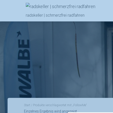
radskeller | schmerzfrei radfahren
Start
/ Produkte verschlagwortet mit „FollowMe“
Einzelnes Ergebnis wird angezeigt