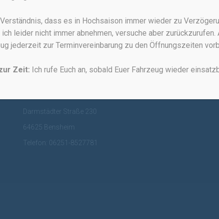
r Verständnis, dass es in Hochsaison immer wieder zu Verzöge
 ich leider nicht immer abnehmen, versuche aber zurückzurufen. 
ug jederzeit zur Terminvereinbarung zu den Öffnungszeiten vo
zur Zeit:
Ich rufe Euch an, sobald Euer Fahrzeug wieder einsatzbe
Hier findet Ihr mich:
radskeller | schmerzfrei radfahren
Darmstädter Straße 230
64625 Bensheim
Telefon: 06251-8527781