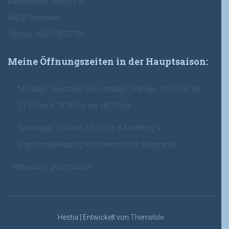
Darmstädter Straße 230
64625 Bensheim
Telefon: 06251-8527781
Meine Öffnungszeiten in der Hauptsaison:
Montags, Dienstags, Donnerstags, Freitags: 10.00 Uhr bis
11.30 Uhr & 14.30 Uhr bis 18.30 Uhr
Samstags: 10.00 bis 13.00 Uhr & Bikefitting &
Ergonomieberatung nach terminlicher Absprache
Mittwochs: geschlossen!
Hestia | Entwickelt von
ThemeIsle