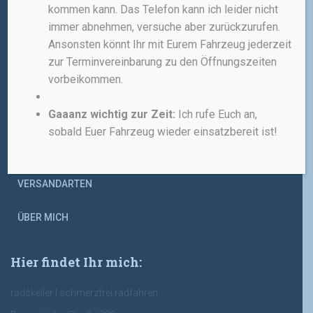
kommen kann. Das Telefon kann ich leider nicht
IMPRESSUM
immer abnehmen, versuche aber zurückzurufen.
Ansonsten könnt Ihr mit Eurem Fahrzeug jederzeit
ALLGEMEINE GESCHÄFTSBEDINGUNGEN
zur Terminvereinbarung zu den Öffnungszeiten
vorbeikommen.
WIDERRUFSBELEHRUNG
Gaaanz wichtig zur Zeit:
Ich rufe Euch an,
DATENSCHUTZERKLÄRUNG
sobald Euer Fahrzeug wieder einsatzbereit ist!
ZAHLUNGSARTEN
VERSANDARTEN
ÜBER MICH
Hier findet Ihr mich:
radskeller | schmerzfrei radfahren