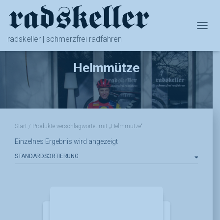
NAVIG
radskeller | schmerzfrei radfahren
Helmmütze
Start
/ Produkte verschlagwortet mit „Helmmütze“
Einzelnes Ergebnis wird angezeigt