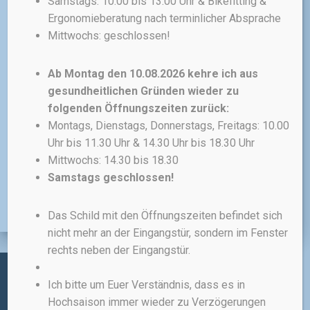
Samstags: 10.00 bis 13.00 Uhr & Bikefitting &
Unterziehen unter den Helm. Sie
ist waschbar bis zu 30° und
Ergonomieberatung nach terminlicher Absprache
gefertigt aus Lycra
Mittwochs: geschlossen!
Thermofleece und Nylon-
Windstopper Material.
Ab Montag den 10.08.2026 kehre ich aus
25,00
€
gesundheitlichen Gründen wieder zu
folgenden Öffnungszeiten zurück:
Montags, Dienstags, Donnerstags, Freitags: 10.00
inkl. MwSt.
Uhr bis 11.30 Uhr & 14.30 Uhr bis 18.30 Uhr
zzgl.
Versandkosten
Mittwochs: 14.30 bis 18.30
Samstags geschlossen!
Das Schild mit den Öffnungszeiten befindet sich
nicht mehr an der Eingangstür, sondern im Fenster
rechts neben der Eingangstür.
Ich bitte um Euer Verständnis, dass es in
Administratives:
Hochsaison immer wieder zu Verzögerungen