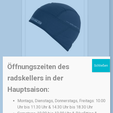
Öffnungszeiten des
Schließen
radskellers in der
HELME
RADSKELLER
Helmmütze Basic Red
Hauptsaison:
Line DLX
Montags, Dienstags, Donnerstags, Freitags: 10.00
Wärmende Mütze Helmmütze
Uhr bis 11.30 Uhr & 14.30 Uhr bis 18.30 Uhr
Basic Red Line DLX zum