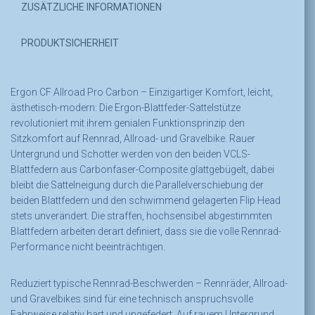
ZUSÄTZLICHE INFORMATIONEN
PRODUKTSICHERHEIT
Ergon CF Allroad Pro Carbon – Einzigartiger Komfort, leicht,
ästhetisch-modern: Die Ergon-Blattfeder-Sattelstütze
revolutioniert mit ihrem genialen Funktionsprinzip den
Sitzkomfort auf Rennrad, Allroad- und Gravelbike. Rauer
Untergrund und Schotter werden von den beiden VCLS-
Blattfedern aus Carbonfaser-Composite glattgebügelt, dabei
bleibt die Sattelneigung durch die Parallelverschiebung der
beiden Blattfedern und den schwimmend gelagerten Flip Head
stets unverändert. Die straffen, hochsensibel abgestimmten
Blattfedern arbeiten derart definiert, dass sie die volle Rennrad-
Performance nicht beeinträchtigen.
Reduziert typische Rennrad-Beschwerden – Rennräder, Allroad-
und Gravelbikes sind für eine technisch anspruchsvolle
Fahrweise relativ hart und ungefedert. Auf rauem Untergrund