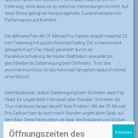
Federweg, ohne dass es zu seitlichen Verwindungen kommt. Auf
diese Weise gelingt ein herausragendes Zusammenspiel von
Performance und Komfort.
Der definierte Flex der CF Allroad Pro Carbon erlaubt maximal 20
mm Federweg mit purem Rennrad-Feeling. Der schwimmend
gelagerte Kopf (Flip Head) garantiert durch die
Parallelverschiebung der beiden Blattfedern eine jederzeit
gleichbleibende Sattelneigung beim Einfedern. Trotz des
enormen Komforts ist das Rennrad-Fahrgefühl dadurch immer
unverfälscht.
Gleichbleibende, stabile Sattelneigung beim Einfedern dank Flip
Head. für ungetrübten Fahrspaß über Stunden. Und wenn die
Tour mal etwas länger dauert? Kein Problem: Mit der CF Allroad
Pro Carbon hast du auch nach Stunden ungetrübten Spaß auf
dem Bike. Deine Sitzposition ist ideal, die Reduktion von Stößen
und Vibrationen schont deine Muskulatur, du bleibst länger
Öffnungszeiten des
Schließen
ermüdungsfrei und kannst den Fokus voll auf der Strecke und