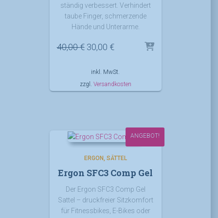
ständig verbessert. Verhindert
taube Finger, schmerzende
Hände und Unterarme.
Ursprünglicher
Aktueller
40,00
€
30,00
€
Preis
Preis
war:
ist:
inkl. MwSt.
40,00 €
30,00 €.
zzgl.
Versandkosten
ANGEBOT!
ERGON
SÄTTEL
Ergon SFC3 Comp Gel
Der Ergon SFC3 Comp Gel
Sattel – druckfreier Sitzkomfort
für Fitnessbikes, E-Bikes oder