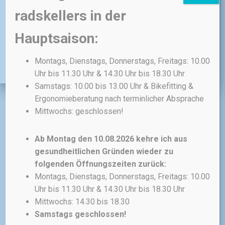
deinem Training belassen.
radskellers in der
Art:
Hauptsaison:
ohne Setback, mit Setback
Montags, Dienstags, Donnerstags, Freitags: 10.00
Uhr bis 11.30 Uhr & 14.30 Uhr bis 18.30 Uhr
Samstags: 10.00 bis 13.00 Uhr & Bikefitting &
Ergonomieberatung nach terminlicher Absprache
Mittwochs: geschlossen!
Ab Montag den 10.08.2026 kehre ich aus
Ähnliche Produkte
gesundheitlichen Gründen wieder zu
folgenden Öffnungszeiten zurück:
Montags, Dienstags, Donnerstags, Freitags: 10.00
Uhr bis 11.30 Uhr & 14.30 Uhr bis 18.30 Uhr
Mittwochs: 14.30 bis 18.30
ANGEBOT!
Samstags geschlossen!
ERGON
RAUSVERKAUF -