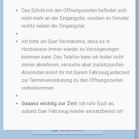
EINZELSTÜCKE
Das Schild mit den Öffnungszeiten befindet sich
Ergon SM Enduro
nicht mehr an der Eingangstür, sondern im Fenster
Comp Men
rechts neben der Eingangstür.
Du willst es auf dem Trail
krachen lassen wie die Profis?
Ich bitte um Euer Verständnis, dass es in
Willst die optimale Mischung
Hochsaison immer wieder zu Verzögerungen
aus Komfort und
kommen kann. Das Telefon kann ich leider nicht
Bewegungsfreiheit? Dann sitzt
immer abnehmen, versuche aber zurückzurufen.
du auf dem Ergon SM Enduro
Ansonsten könnt Ihr mit Eurem Fahrzeug jederzeit
Comp Men genau richtig.
Entwickelt in der Enduro World
zur Terminvereinbarung zu den Öffnungszeiten
Series, ist er für jede Action zu
vorbeikommen.
haben.
Gaaanz wichtig zur Zeit:
Ich rufe Euch an,
Ursprünglicher
Aktueller
100,00
€
65,00
€
sobald Euer Fahrzeug wieder einsatzbereit ist!
Preis
Preis
war:
ist:
inkl. MwSt.
100,00 €
65,00 €.
zzgl.
Versandkosten