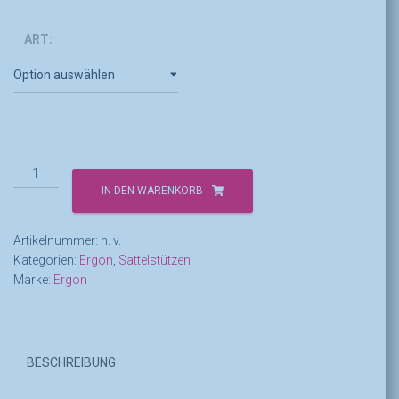
ART:
Ergon
CF
IN DEN WARENKORB
Allroad
Pro
Artikelnummer:
n. v.
Carbon
Kategorien:
Ergon
,
Sattelstützen
Menge
Marke:
Ergon
BESCHREIBUNG