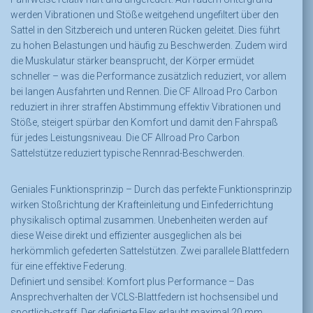
werden Vibrationen und Stöße weitgehend ungefiltert über den
Sattel in den Sitzbereich und unteren Rücken geleitet. Dies führt
zu hohen Belastungen und häufig zu Beschwerden. Zudem wird
die Muskulatur stärker beansprucht, der Körper ermüdet
schneller – was die Performance zusätzlich reduziert, vor allem
bei langen Ausfahrten und Rennen. Die CF Allroad Pro Carbon
reduziert in ihrer straffen Abstimmung effektiv Vibrationen und
Stöße, steigert spürbar den Komfort und damit den Fahrspaß
für jedes Leistungsniveau. Die CF Allroad Pro Carbon
Sattelstütze reduziert typische Rennrad-Beschwerden.
Geniales Funktionsprinzip – Durch das perfekte Funktionsprinzip
wirken Stoßrichtung der Krafteinleitung und Einfederrichtung
physikalisch optimal zusammen. Unebenheiten werden auf
diese Weise direkt und effizienter ausgeglichen als bei
herkömmlich gefederten Sattelstützen. Zwei parallele Blattfedern
für eine effektive Federung.
Definiert und sensibel: Komfort plus Performance – Das
Ansprechverhalten der VCLS-Blattfedern ist hochsensibel und
sportlich-straff. Der definierte Flex erlaubt maximal 20 mm