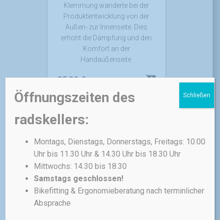
Klemmung wanderte bei der
Produktentwicklung von der
Außen- zur Innenseite. Dies
erhöht die Dämpfung und den
Komfort an der
Handaußenseite.
35,00
€
Öffnungszeiten des
Schließen
inkl. MwSt.
radskellers:
zzgl.
Versandkosten
Montags, Dienstags, Donnerstags, Freitags: 10.00
Uhr bis 11.30 Uhr & 14.30 Uhr bis 18.30 Uhr
Mittwochs: 14.30 bis 18.30
Samstags geschlossen!
Bikefitting & Ergonomieberatung nach terminlicher
GRIFFE & LENKERBÄNDER
SQLAB
Absprache
SQlab Griff 7OX 2.0