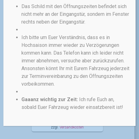
Der SQlab Griff 70X ist die
Das Schild mit den Öffnungszeiten befindet sich
perfekte Griffergonomie für
nicht mehr an der Eingangstür, sondern im Fenster
Fortgeschrittene. Der Gravity-
rechts neben der Eingangstür.
und Downhillgriff bietet
maximale Kontrolle und Grip im
groben Gelände, auch bei
Ich bitte um Euer Verständnis, dass es in
Nässe und Schlamm. Der
Hochsaison immer wieder zu Verzögerungen
Lieferumfang umfasst ein Paar
kommen kann. Das Telefon kann ich leider nicht
Griffe. Die besondere
immer abnehmen, versuche aber zurückzurufen.
Texturzone der Vorder- und
Ansonsten könnt Ihr mit Eurem Fahrzeug jederzeit
Unterseite bietet den Fingern in
zur Terminvereinbarung zu den Öffnungszeiten
jeder Situation einen optimalen
vorbeikommen.
Halt. Die Außenseite sorgt für
den nötigen Komfort.
Gaaanz wichtig zur Zeit:
Ich rufe Euch an,
30,00
€
sobald Euer Fahrzeug wieder einsatzbereit ist!
inkl. MwSt.
zzgl.
Versandkosten