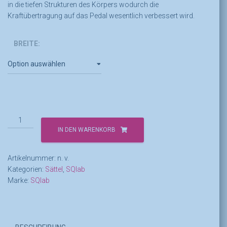
in die tiefen Strukturen des Körpers wodurch die
Kraftübertragung auf das Pedal wesentlich verbessert wird.
BREITE:
SQlab
Sattel
IN DEN WARENKORB
612
ERGOWAVE®
Artikelnummer:
n. v.
active
Kategorien:
Sättel
,
SQlab
2.1
Marke:
SQlab
Menge