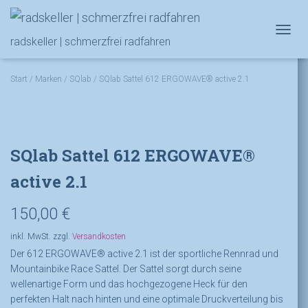
NAVIG
radskeller | schmerzfrei radfahren
Start
/
Marken
/
SQlab
/ SQlab Sattel 612 ERGOWAVE® active 2.1
SQlab Sattel 612 ERGOWAVE®
active 2.1
150,00
€
inkl. MwSt.
zzgl.
Versandkosten
Der 612 ERGOWAVE® active 2.1 ist der sportliche Rennrad und
Mountainbike Race Sattel. Der Sattel sorgt durch seine
wellenartige Form und das hochgezogene Heck für den
perfekten Halt nach hinten und eine optimale Druckverteilung bis