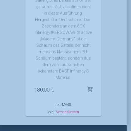
Sattel gibt es bereits schon seit
geraumer Zeit, allerdings nicht
in dieser Ausführung:
Hergestellt in Deutschland. Das
Besondere an dem 6OX
Infinergy® ERGOWAVE® active
„Made in Germany“ ist der
Schaum des Sattels, der nicht
mehr aus klassischem PU-
Schaum besteht, sondern aus
dem von Laufschuhen
bekanntem BASF Infinergy®
Material.
180,00
€
inkl. MwSt.
zzgl.
Versandkosten