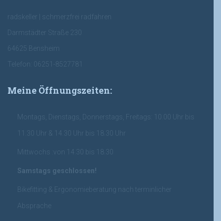
radskeller | schmerzfrei radfahren
Darmstädter Straße 230
64625 Bensheim
Telefon: 06251-8527781
Meine Öffnungszeiten:
Montags, Dienstags, Donnerstags, Freitags: 10.00 Uhr bis
11.30 Uhr & 14.30 Uhr bis 18.30 Uhr
Mittwochs :von 14.30 bis 18.30
Samstags geschlossen!
Bikefitting & Ergonomieberatung nach terminlicher
Absprache