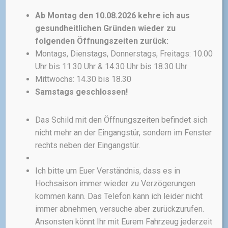
Transport. Inklusive einem 4
Ab Montag den 10.08.2026 kehre ich aus
mm Innensechskant-Schlüssel
gesundheitlichen Gründen wieder zu
zum Einstellen der
folgenden Öffnungszeiten zurück:
Werkzeugvorspannung.
Montags, Dienstags, Donnerstags, Freitags: 10.00
Ursprünglicher
Aktueller
30,00
€
25,00
€
Uhr bis 11.30 Uhr & 14.30 Uhr bis 18.30 Uhr
Preis
Preis
Mittwochs: 14.30 bis 18.30
war:
ist:
Samstags geschlossen!
inkl. 19 % MwSt.
30,00 €
25,00 €.
zzgl.
Versandkosten
Das Schild mit den Öffnungszeiten befindet sich
nicht mehr an der Eingangstür, sondern im Fenster
rechts neben der Eingangstür.
Ich bitte um Euer Verständnis, dass es in
FAHRRADPFLEGE
TOPEAK
Hochsaison immer wieder zu Verzögerungen
Topeak Power Lever
kommen kann. Das Telefon kann ich leider nicht
X
immer abnehmen, versuche aber zurückzurufen.
Ansonsten könnt Ihr mit Eurem Fahrzeug jederzeit
Der Topeak FlashStand® Fat ist