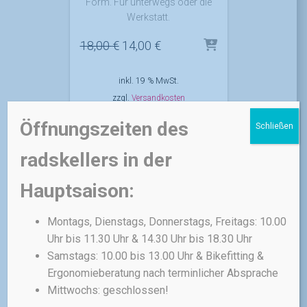
Form. Für unterwegs oder die
Werkstatt.
Ursprünglicher
Aktueller
18,00
€
14,00
€
Preis
Preis
war:
ist:
inkl. 19 % MwSt.
18,00 €
14,00 €.
zzgl.
Versandkosten
Öffnungszeiten des
Schließen
radskellers in der
ANGEBOT!
Hauptsaison:
FAHRRADPFLEGE
TOPEAK
Topeak Mini 18+
Montags, Dienstags, Donnerstags, Freitags: 10.00
Uhr bis 11.30 Uhr & 14.30 Uhr bis 18.30 Uhr
Das leichteste Mini-Tool mit 20
Samstags: 10.00 bis 13.00 Uhr & Bikefitting &
Funktionen, verpackt in einem
Ergonomieberatung nach terminlicher Absprache
kompakten und robusten
Mittwochs: geschlossen!
Gehäuse sowie einer
Neoprentasche für den