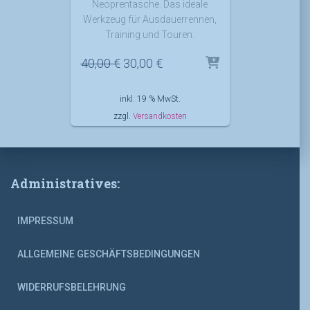
Neoprentasche. Das ideale
Werkzeug für Ausdauerrennen,
Training und Touren.
Ursprünglicher
Aktueller
40,00
€
30,00
€
Preis
Preis
war:
ist:
inkl. 19 % MwSt.
40,00 €
30,00 €.
zzgl.
Versandkosten
Administratives:
IMPRESSUM
ALLGEMEINE GESCHÄFTSBEDINGUNGEN
WIDERRUFSBELEHRUNG