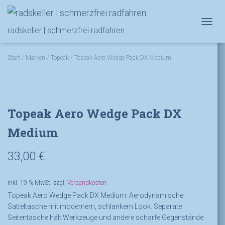
NAVIG
radskeller | schmerzfrei radfahren
Start
/
Marken
/
Topeak
/ Topeak Aero Wedge Pack DX Medium
Topeak Aero Wedge Pack DX
Medium
33,00
€
inkl. 19 % MwSt.
zzgl.
Versandkosten
Topeak Aero Wedge Pack DX Medium: Aerodynamische
Satteltasche mit modernem, schlankem Look. Separate
Seitentasche hält Werkzeuge und andere scharfe Gegenstände