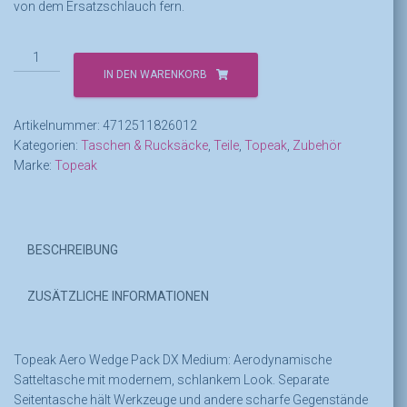
von dem Ersatzschlauch fern.
Topeak
Aero
IN DEN WARENKORB
Wedge
Pack
Artikelnummer:
4712511826012
DX
Kategorien:
Taschen & Rucksäcke
,
Teile
,
Topeak
,
Zubehör
Medium
Marke:
Topeak
Menge
BESCHREIBUNG
ZUSÄTZLICHE INFORMATIONEN
Topeak Aero Wedge Pack DX Medium: Aerodynamische
Satteltasche mit modernem, schlankem Look. Separate
Seitentasche hält Werkzeuge und andere scharfe Gegenstände