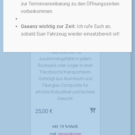
zur Terminvereinbarung zu den Öffnungszeiten
kompatibel mit den meisten
vorbeikommen.
Mountainbikes. Praktischer
Universal-Fahrradständer zur
Aufnahme an der Kurbel (Nicht-
Gaaanz wichtig zur Zeit:
Ich rufe Euch an,
Antriebsseite). Ausgelegt für
sobald Euer Fahrzeug wieder einsatzbereit ist!
Mountainbikes. Super kompakt
lässt sich der Topeak
FlashStand® Fat
zusammengefaltet in jedem
Rucksack oder sogar in einer
Trikottasche transportieren.
Gefertigt aus Aluminium und
FIberglas-Composite für
erhöhte Robustheit und leichtes
Gewicht.
25,00
€
inkl. 19 % MwSt.
zzgl.
Versandkosten