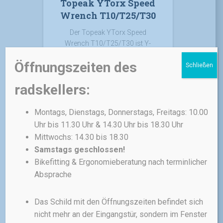
Topeak YTorx Speed
Wrench T10/T25/T30
Der Topeak YTorx Speed
Wrench T10/T25/T30 ist Y-
förmiger Torx®-Schlüssel in
Öffnungszeiten des
Profi-Qualität aus Chrom-
Schließen
Vanadium-Stahl mit T10 / T25 /
radskellers:
T30 Torx®-Schlüsseln und
hoher Zugfestigkeit für bessere
Verschleißbeständigkeit,
Montags, Dienstags, Donnerstags, Freitags: 10.00
längere Lebensdauer des
Uhr bis 11.30 Uhr & 14.30 Uhr bis 18.30 Uhr
Werkzeugs sowie exzellente
Mittwochs: 14.30 bis 18.30
Hebelwirkung. Eingebaute
Samstags geschlossen!
Speed Sleeves sorgen für
Bikefitting & Ergonomieberatung nach terminlicher
erhöhte Geschwindigkeit und
Absprache
Effektivität beim Schrauben.
Ursprünglicher
Aktueller
18,00
€
14,00
€
Das Schild mit den Öffnungszeiten befindet sich
Preis
Preis
nicht mehr an der Eingangstür, sondern im Fenster
war:
ist:
inkl. 19 % MwSt.