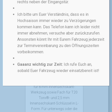
18,00 €
14,00 €.
rechts neben der Eingangstür.
zzgl.
Versandkosten
Ich bitte um Euer Verständnis, dass es in
Hochsaison immer wieder zu Verzögerungen
kommen kann. Das Telefon kann ich leider nicht
ANGEBOT!
immer abnehmen, versuche aber zurückzurufen.
Ansonsten könnt Ihr mit Eurem Fahrzeug jederzeit
FAHRRADPFLEGE
TOPEAK
zur Terminvereinbarung zu den Öffnungszeiten
Topeak X-Tool+
vorbeikommen.
Das Multifunktionstool Topeak
Gaaanz wichtig zur Zeit:
Ich rufe Euch an,
X-Tool+ für den Minimalisten
sobald Euer Fahrzeug wieder einsatzbereit ist!
mit 11 Funktionen, die
ordentlich im Griff verstaut sind.
Aktualisiertes Design mit Platz
für 8 mm Innensechskant-
Werkzeug sowie Fach für T20
Torx®- und 2,5 mm
Innensechskant-Schlüssel in L-
Form. Für unterwegs oder die