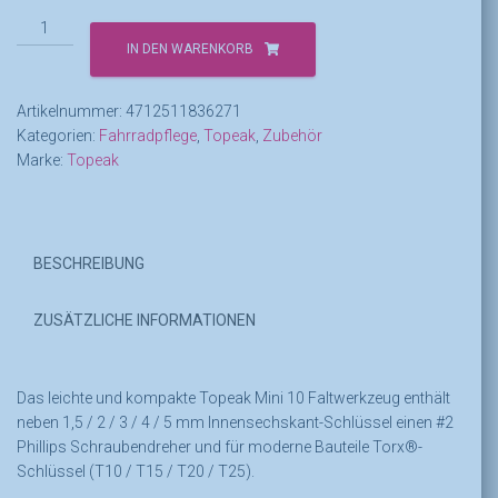
Topeak
Mini
IN DEN WARENKORB
10
Menge
Artikelnummer:
4712511836271
Kategorien:
Fahrradpflege
,
Topeak
,
Zubehör
Marke:
Topeak
BESCHREIBUNG
ZUSÄTZLICHE INFORMATIONEN
Das leichte und kompakte Topeak Mini 10 Faltwerkzeug enthält
neben 1,5 / 2 / 3 / 4 / 5 mm Innensechskant-Schlüssel einen #2
Phillips Schraubendreher und für moderne Bauteile Torx®-
Schlüssel (T10 / T15 / T20 / T25).