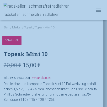
NAVIG
radskeller | schmerzfrei radfahren
Start
/
Marken
/
Topeak
/ Topeak Mini 10
ANGEBOT!
Topeak Mini 10
Ursprünglicher
Aktueller
20,00
€
15,00
€
Preis
Preis
inkl. 19 % MwSt.
zzgl.
Versandkosten
war:
ist:
Das leichte und kompakte Topeak Mini 10 Faltwerkzeug enthält
neben 1,5 / 2 / 3 / 4 / 5 mm Innensechskant-Schlüssel einen #2
20,00 €
15,00 €.
Phillips Schraubendreher und für moderne Bauteile Torx®-
Schlüssel (T10 / T15 / T20 / T25).