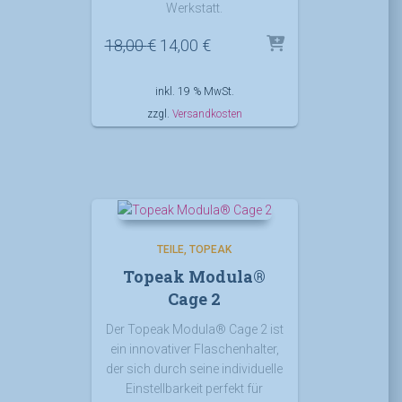
Werkstatt.
Ursprünglicher
Aktueller
18,00
€
14,00
€
Preis
Preis
war:
ist:
inkl. 19 % MwSt.
18,00 €
14,00 €.
zzgl.
Versandkosten
TEILE
TOPEAK
Topeak Modula®
Cage 2
Der Topeak Modula® Cage 2 ist
ein innovativer Flaschenhalter,
der sich durch seine individuelle
Einstellbarkeit perfekt für