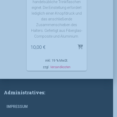
handelsübliche Trinkflaschen
eignet. Die Einstellung erfordert
lediglich einen Knopfdruck und
das anschließende
Zusammenschieben des
Halters. Gefertigt aus Fiberglas-
Composite und Aluminium.
10,00
€
inkl. 19 % MwSt.
zzgl.
Versandkosten
Administratives:
IMPRESSUM