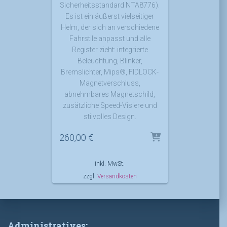
Sicherheitsstandard NTA8776).
Es ist ein äußerst vielseitiger
Helm, der sich an verschiedene
Fahrstile anpasst und alle
Register zieht: integrierte
Beleuchtung, Blinker,
Bremslichter, Mips®, FIDLOCK-
Magnetverschluss,
abnehmbares Magnetschild,
zusätzliche Speed-Visiere und
stilvolles Design.
260,00
€
inkl. MwSt.
zzgl.
Versandkosten
Administratives: