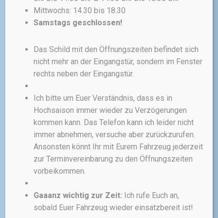
Mittwochs: 14.30 bis 18.30
HELME
Samstags geschlossen!
Unit1 Neon
Das Schild mit den Öffnungszeiten befindet sich
Intelligent, sicher und
nicht mehr an der Eingangstür, sondern im Fenster
erschwinglich – Der Unit1
NEON
rechts neben der Eingangstür.
ist ein leichter Urban-Helm, der
dich bei Unfällen mit bis zu 45
km/h schützt (zertifiziert nach
Ich bitte um Euer Verständnis, dass es in
Sicherheitsstandard NTA8776).
Hochsaison immer wieder zu Verzögerungen
Er hat ein klares Design und eine
kommen kann. Das Telefon kann ich leider nicht
umfassende Belüftung mit
immer abnehmen, versuche aber zurückzurufen.
integriertem Rücklicht, Mips®
Ansonsten könnt Ihr mit Eurem Fahrzeug jederzeit
und einer FIDLOCK-
zur Terminvereinbarung zu den Öffnungszeiten
Magnetverschluss für
zusätzliche Sicherheit und
vorbeikommen.
Komfort. Er ist eine großartige
Option der Mittelklasse und
Gaaanz wichtig zur Zeit:
Ich rufe Euch an,
vollständig kompatibel mit dem
sobald Euer Fahrzeug wieder einsatzbereit ist!
UNIT …