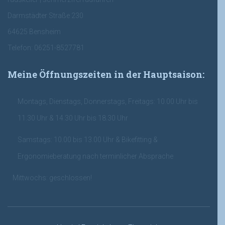
Darmstädter Straße 230
64625 Bensheim
Telefon: 06251-8527781
Meine Öffnungszeiten in der Hauptsaison:
Montags, Dienstags, Donnerstags, Freitags: 10.00 Uhr bis
11.30 Uhr & 14.30 Uhr bis 18.30 Uhr
Samstags: 10.00 bis 13.00 Uhr & Bikefitting &
Ergonomieberatung nach terminlicher Absprache
Mittwochs: geschlossen!