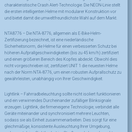
charakteristische Crash Alert-Technologie. Die NEON-Linie stellt
die ersten intelligenten Helme mit modularer Konstruktion vor
und bietet damit die umweltfreundlichste Wahl auf dem Markt.
NTA8776 –
Die NTA-8776, allgemein als E-Bike-Helm-
Zertifizierung bezeichnet, ist eine niederländische
Sicherheitsnorm, die Helme für einen verbesserten Schutz bei
höheren Aufprallgeschwindigkeiten (bis zu 45 km/h) zertifiziert
und einen größeren Bereich des Kopfes abdeckt. Obwohl dies
nicht vorgeschrieben ist, zertifiziert UNIT 1 die neuesten Helme
nach der Norm NTA-8776, um einen robusten Aufprallschutz zu
gewährleisten, unabhängig von Ihrer Geschwindigkeit.
Lightlink –
Fahrradbeleuchtung sollte nicht isoliert funktionieren
und ein verwirrendes Durcheinander zufälliger Blinksignale
erzeugen. Lightlink, die firmeneigene Technologie, verbindet alle
Geräte miteinander und synchronisiert mehrere Leuchten,
sodass sie als Einheit zusammenarbeiten. Dies sorgt für eine
gleichmäßige, konsistente Ausleuchtung Ihrer Umgebung,