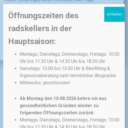
Öffnungszeiten des
Schließen
Lieferumfang: Neon Smart Helm inkl. USB-C Ladekabel
radskellers in der
Größe:
Hauptsaison:
S – 52–55 cm, M – 55–59,5 cm, L – 59,5–62 cm
Montags, Dienstags, Donnerstags, Freitags: 10.00
Uhr bis 11.30 Uhr & 14.30 Uhr bis 18.30 Uhr
Samstags: 10.00 bis 13.00 Uhr & Bikefitting &
Ergonomieberatung nach terminlicher Absprache
Mittwochs: geschlossen!
Ähnliche Produkte
Ab Montag den 10.08.2026 kehre ich aus
gesundheitlichen Gründen wieder zu
folgenden Öffnungszeiten zurück:
Montags, Dienstags, Donnerstags, Freitags: 10.00
Uhr bis 11.30 Uhr & 14.30 Uhr bis 18.30 Uhr