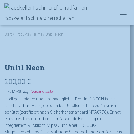
NAVIG
radskeller | schmerzfrei radfahren
Start
/
Produkte
/
Helme
/ Unit1 Neon
Unit1 Neon
200,00
€
inkl. MwSt.
zzgl.
Versandkosten
Intelligent, sicher und erschwinglich – Der Unit1
NEON ist ein
leichter Urban-Helm, der dich bei Unfällen mit bis zu 45 km/h
schützt (zertifiziert nach Sicherheitsstandard NTA8776). Er hat
ein klares Design und eine umfassende Belüftung mit
integriertem Rücklicht, Mips® und einer FIDLOCK-
Magnetverschluss für zusätzliche Sicherheit und Komfort. Er ist