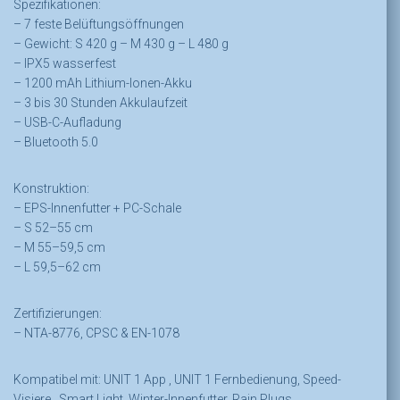
Spezifikationen:
– 7 feste Belüftungsöffnungen
– Gewicht: S 420 g – M 430 g – L 480 g
– IPX5 wasserfest
– 1200 mAh Lithium-Ionen-Akku
– 3 bis 30 Stunden Akkulaufzeit
– USB-C-Aufladung
– Bluetooth 5.0
Konstruktion:
– EPS-Innenfutter + PC-Schale
– S 52–55 cm
– M 55–59,5 cm
– L 59,5–62 cm
Zertifizierungen:
– NTA-8776, CPSC & EN-1078
Kompatibel mit: UNIT 1 App , UNIT 1 Fernbedienung, Speed-
Visiere , Smart Light, Winter-Innenfutter, Rain Plugs