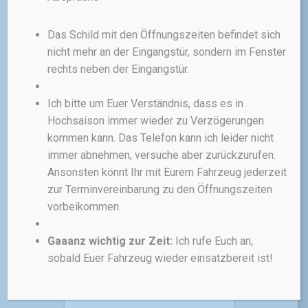
Das Schild mit den Öffnungszeiten befindet sich
nicht mehr an der Eingangstür, sondern im Fenster
TASCHEN & RUCKSÄCKE
TEILE
rechts neben der Eingangstür.
Topeak Aero Wedge
Pack Small
Ich bitte um Euer Verständnis, dass es in
Hochsaison immer wieder zu Verzögerungen
In die aerodynamische
kommen kann. Das Telefon kann ich leider nicht
Satteltasche Topeak Aero
immer abnehmen, versuche aber zurückzurufen.
Wedge Pack Small passt für
einen Ersatzschlauch,
Ansonsten könnt Ihr mit Eurem Fahrzeug jederzeit
Werkzeug und andere
zur Terminvereinbarung zu den Öffnungszeiten
Utensilien. Schnelle Befestigung
vorbeikommen.
und Demontage dank
innovativem QuickClick®
Gaaanz wichtig zur Zeit:
Ich rufe Euch an,
System. Dank vier
sobald Euer Fahrzeug wieder einsatzbereit ist!
verschiedener Größen findet
jeder Radfahrer die richtige
Tasche für seine Bedürfnisse.