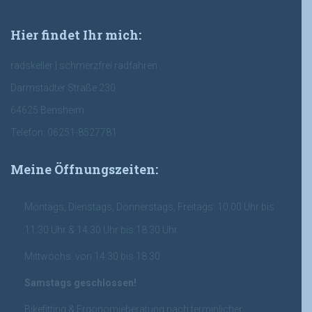
Hier findet Ihr mich:
radskeller | schmerzfrei radfahren
Darmstädter Straße 230
64625 Bensheim
Telefon: 06251-8527781
Meine Öffnungszeiten:
Montags, Dienstags, Donnerstags, Freitags: 10.00 Uhr bis
11.30 Uhr & 14.30 Uhr bis 18.30 Uhr
Mittwochs :von 14.30 bis 18.30
Samstags geschlossen!
Bikefitting & Ergonomieberatung nach terminlicher