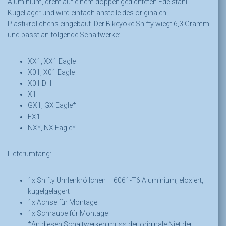
Aluminium, dreht auf einem doppelt gedichteten Edelstahl-
Kugellager und wird einfach anstelle des originalen
Plastikröllchens eingebaut. Der Bikeyoke Shifty wiegt 6,3 Gramm
und passt an folgende Schaltwerke:
XX1, XX1 Eagle
X01, X01 Eagle
X01 DH
X1
GX1, GX Eagle*
EX1
NX*, NX Eagle*
Lieferumfang:
1x Shifty Umlenkröllchen – 6061-T6 Aluminium, eloxiert,
kugelgelagert
1x Achse für Montage
1x Schraube für Montage
*An diesen Schaltwerken muss der originale Niet der