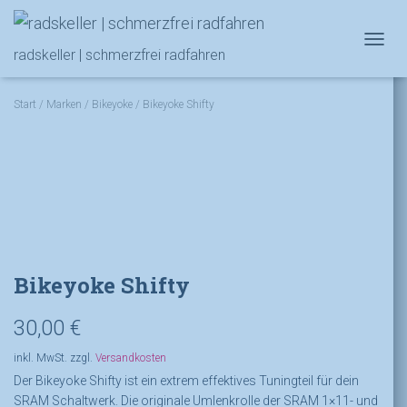
NAVIG
radskeller | schmerzfrei radfahren
Start
/
Marken
/
Bikeyoke
/ Bikeyoke Shifty
Bikeyoke Shifty
30,00
€
inkl. MwSt.
zzgl.
Versandkosten
Der Bikeyoke Shifty ist ein extrem effektives Tuningteil für dein
SRAM Schaltwerk. Die originale Umlenkrolle der SRAM 1×11- und