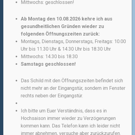
Mittwochs: geschlossen!
WIDERRUFSBELEHRUNG
Ab Montag den 10.08.2026 kehre ich aus
DATENSCHUTZERKLÄRUNG
gesundheitlichen Gründen wieder zu
folgenden Öffnungszeiten zurück:
ZAHLUNGSARTEN
Montags, Dienstags, Donnerstags, Freitags: 10.00
Uhr bis 11.30 Uhr & 14.30 Uhr bis 18.30 Uhr
VERSANDARTEN
Mittwochs: 14.30 bis 18.30
Samstags geschlossen!
ÜBER MICH
Das Schild mit den Öffnungszeiten befindet sich
Hier findet Ihr mich:
nicht mehr an der Eingangstür, sondern im Fenster
rechts neben der Eingangstür.
radskeller | schmerzfrei radfahren
Darmstädter Straße 230
Ich bitte um Euer Verständnis, dass es in
Hochsaison immer wieder zu Verzögerungen
64625 Bensheim
kommen kann. Das Telefon kann ich leider nicht
Telefon: 06251-8527781
immer abnehmen, versuche aber zurückzurufen.