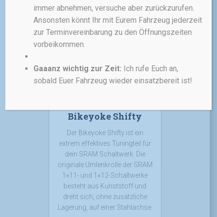
immer abnehmen, versuche aber zurückzurufen.
inkl. MwSt.
Ansonsten könnt Ihr mit Eurem Fahrzeug jederzeit
zzgl.
Versandkosten
zur Terminvereinbarung zu den Öffnungszeiten
vorbeikommen.
Gaaanz wichtig zur Zeit:
Ich rufe Euch an,
sobald Euer Fahrzeug wieder einsatzbereit ist!
BIKEYOKE
TEILE
Bikeyoke Shifty
Der Bikeyoke Shifty ist ein
extrem effektives Tuningteil für
dein SRAM Schaltwerk. Die
originale Umlenkrolle der SRAM
1×11- und 1×12-Schaltwerke
besteht aus Kunststoff und
dreht sich, ohne zusätzliche
Lagerung, auf einer Stahlachse.