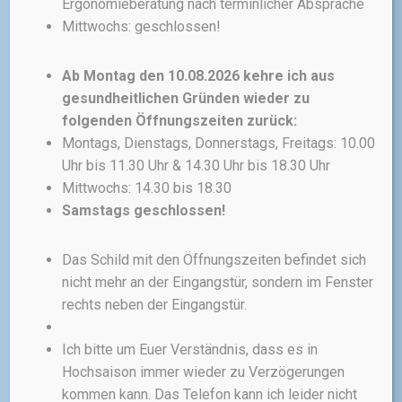
Ergonomieberatung nach terminlicher Absprache
Mittwochs: geschlossen!
BIKEYOKE
SATTELSTÜTZEN
Ab Montag den 10.08.2026 kehre ich aus
Bikeyoke Revive 3.0
gesundheitlichen Gründen wieder zu
Die Bikeyoke Revive 3.0 ist die
folgenden Öffnungszeiten zurück:
konsequente Weiterentwicklung
Montags, Dienstags, Donnerstags, Freitags: 10.00
des Sattelstützen-Top-Models
Uhr bis 11.30 Uhr & 14.30 Uhr bis 18.30 Uhr
und profitiert von inzwischen 10
Mittwochs: 14.30 bis 18.30
Jahren Erfahrung der ersten
Samstags geschlossen!
beiden Generationen. So ist es
Bikeyoke gelungen, die
preisgekrönte Bikeyoke Revive
Das Schild mit den Öffnungszeiten befindet sich
mit ihrer einzigartigen
nicht mehr an der Eingangstür, sondern im Fenster
Entlüftungsfunktion,
mit der die
rechts neben der Eingangstür.
Stütze in Sekundenschnelle
entlüftet werden kann
, noch
Ich bitte um Euer Verständnis, dass es in
besser zu machen.
Hochsaison immer wieder zu Verzögerungen
350,00
€
–
400,00
€
kommen kann. Das Telefon kann ich leider nicht