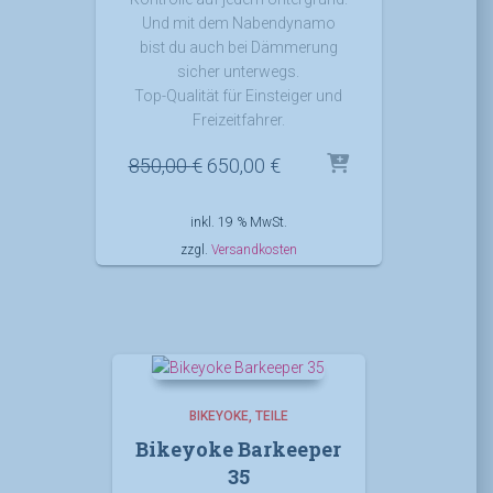
Und mit dem Nabendynamo
bist du auch bei Dämmerung
sicher unterwegs.
Top-Qualität für Einsteiger und
Freizeitfahrer.
Ursprünglicher
Aktueller
850,00
€
650,00
€
Preis
Preis
war:
ist:
inkl. 19 % MwSt.
850,00 €
650,00 €.
zzgl.
Versandkosten
BIKEYOKE
TEILE
Bikeyoke Barkeeper
35