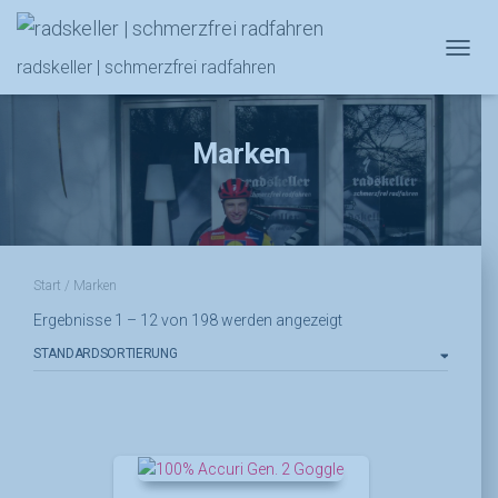
NAVIG
radskeller | schmerzfrei radfahren
Marken
Start
/ Marken
Ergebnisse 1 – 12 von 198 werden angezeigt