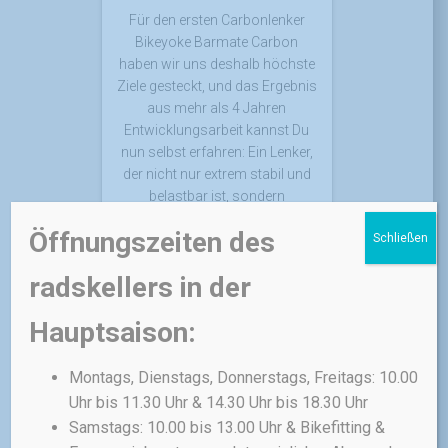
Für den ersten Carbonlenker
Bikeyoke Barmate Carbon
haben wir uns deshalb höchste
Ziele gesteckt, und das Ergebnis
aus mehr als 4 Jahren
Entwicklungsarbeit kannst Du
nun selbst erfahren: Ein Lenker,
der nicht nur extrem stabil und
belastbar ist, sondern
gleichzeitig spürbaren Komfort
Öffnungszeiten des
Schließen
bietet.
radskellers in der
270,00
€
Hauptsaison:
inkl. MwSt.
zzgl.
Versandkosten
Montags, Dienstags, Donnerstags, Freitags: 10.00
Uhr bis 11.30 Uhr & 14.30 Uhr bis 18.30 Uhr
Samstags: 10.00 bis 13.00 Uhr & Bikefitting &