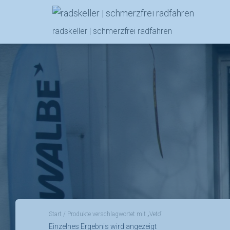
radskeller | schmerzfrei radfahren
Start
/ Produkte verschlagwortet mit „Veto“
Einzelnes Ergebnis wird angezeigt