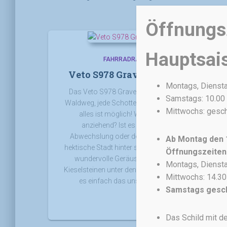
Öffnungsz
Hauptsai
FAHRRADRAHMEN
VETO
Veto S978 Gravel – Baukasten!
Montags, Dienstag
Das Veto S978 Gravel verbietet nichts – jeder
Samstags: 10.00 
Waldweg, jede Schotterpiste, jedes Abenteuer –
Mittwochs: gesc
alles ist möglich! Was ist an Gravel so
anziehend? Ist es die Suche nach der
Abwechslung oder der Wunsch, die oftmals
Ab Montag den 1
hektische Stadt hinter sich zu lassen? Ist es das
Öffnungszeiten
wundervolle Geräusch von knirschenden
Montags, Dienstag
Kieselsteinen unter den Reifen? Oder vielleicht ist
Mittwochs: 14.30
es einfach das unschlagbare Gefühl …
Samstags gesc
Das Schild mit de