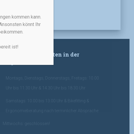
rungen kommen kann.
Ansonsten könnt Ihr
rbeikommen.
reit ist!
Meine Öffnungszeiten in der
Hauptsaison:
Montags, Dienstags, Donnerstags, Freitags: 10.00
Uhr bis 11.30 Uhr & 14.30 Uhr bis 18.30 Uhr
Samstags: 10.00 bis 13.00 Uhr & Bikefitting &
Ergonomieberatung nach terminlicher Absprache
Mittwochs: geschlossen!