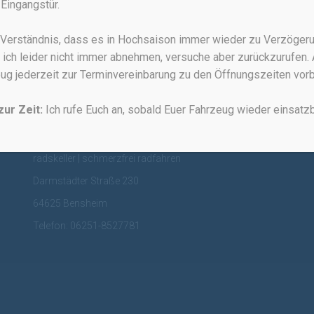
Eingangstür.
r Verständnis, dass es in Hochsaison immer wieder zu Verzöge
 ich leider nicht immer abnehmen, versuche aber zurückzurufen. 
ug jederzeit zur Terminvereinbarung zu den Öffnungszeiten vo
zur Zeit:
Ich rufe Euch an, sobald Euer Fahrzeug wieder einsatzbe
Hier findet Ihr mich:
radskeller | schmerzfrei radfahren
Darmstädter Straße 230
64625 Bensheim
Telefon: 06251-8527781