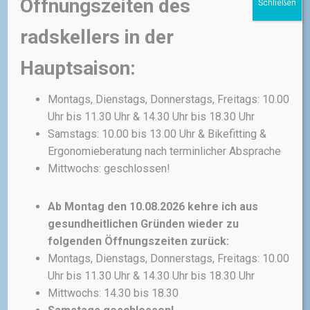
Öffnungszeiten des
Schließen
sicherer Power für den Trail
Einsatz.
radskellers in der
227,00
€
Hauptsaison:
inkl. 19 % MwSt.
Montags, Dienstags, Donnerstags, Freitags: 10.00
zzgl.
Versandkosten
Uhr bis 11.30 Uhr & 14.30 Uhr bis 18.30 Uhr
Samstags: 10.00 bis 13.00 Uhr & Bikefitting &
Ergonomieberatung nach terminlicher Absprache
Mittwochs: geschlossen!
Ab Montag den 10.08.2026 kehre ich aus
BREMSEN
gesundheitlichen Gründen wieder zu
Magura MT Sport
folgenden Öffnungszeiten zurück:
Montags, Dienstags, Donnerstags, Freitags: 10.00
Die Magura MT8 SL ist das
Uhr bis 11.30 Uhr & 14.30 Uhr bis 18.30 Uhr
Performance Flaggschiff für
Cross Country und Marathon
Mittwochs: 14.30 bis 18.30
Wettkämpfe: Super leicht durch