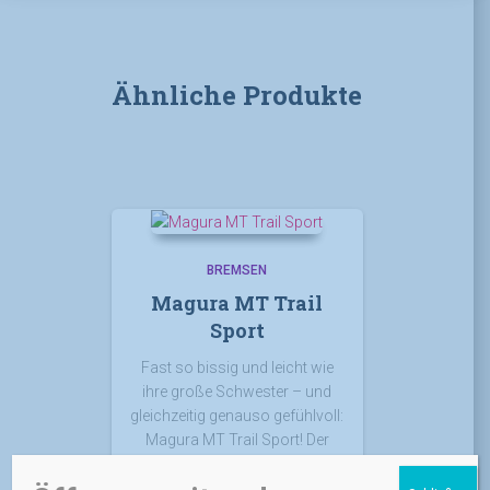
Ähnliche Produkte
BREMSEN
Magura MT Trail
Sport
Fast so bissig und leicht wie
ihre große Schwester – und
gleichzeitig genauso gefühlvoll:
Magura MT Trail Sport! Der
Magura Einstieg in das 4/2-
Bremskolben-Konzept mit