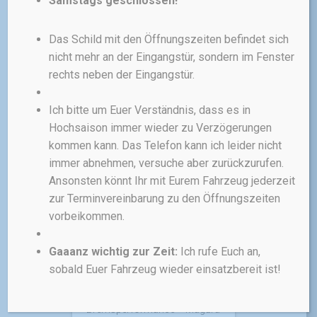
Samstags geschlossen!
das Carbotecture SL Gehäuse
und eine hohe Bremskraft dank
Das Schild mit den Öffnungszeiten befindet sich
des ergonomischen 1-Finger
nicht mehr an der Eingangstür, sondern im Fenster
HC Carbon Bremshebels.
rechts neben der Eingangstür.
62,00
€
Ich bitte um Euer Verständnis, dass es in
inkl. 19 % MwSt.
Hochsaison immer wieder zu Verzögerungen
zzgl.
Versandkosten
kommen kann. Das Telefon kann ich leider nicht
immer abnehmen, versuche aber zurückzurufen.
Ansonsten könnt Ihr mit Eurem Fahrzeug jederzeit
zur Terminvereinbarung zu den Öffnungszeiten
vorbeikommen.
BREMSEN
Gaaanz wichtig zur Zeit:
Ich rufe Euch an,
Magura MT Trail SL
sobald Euer Fahrzeug wieder einsatzbereit ist!
Maguras Definition von Trail-
Bremsperformance – Magura