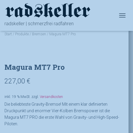
NAVIG
radskeller | schmerzfrei radfahren
Start
/
Produkte
/
Bremsen
/ Magura MT7 Pro
Magura MT7 Pro
227,00
€
inkl. 19 % MwSt.
zzgl.
Versandkosten
Die beliebteste Gravity-Bremse! Mit einem klar definierten
Druckpunkt und enormer Vier-Kolben Bremspower ist die
Magura MT7 PRO die erste Wahl von Gravity- und High-Speed-
Piloten.