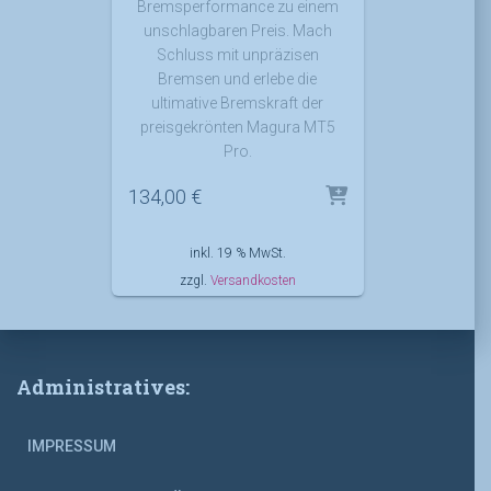
Bremsperformance zu einem
unschlagbaren Preis. Mach
Schluss mit unpräzisen
Bremsen und erlebe die
ultimative Bremskraft der
preisgekrönten Magura MT5
Pro.
134,00
€
inkl. 19 % MwSt.
zzgl.
Versandkosten
Administratives:
IMPRESSUM