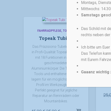
Montags, Dienstag
Mittwochs: 14.30
Samstags gesc
ANGEBOT!
Das Schild mit de
FAHRRADPFLEGE
TOPEAK
rechts neben der 
Topeak Tubi 18
T
Das Präzisions-Tubeless-Tool
To
Ich bitte um Eue
in Profi-Qualität Topeak Tubi 18
prei
Das Telefon kann
mit 18 Funktionen in einem
Fun
mit Eurem Fahrze
geschmiedeten
Aluminiumkörper. Die Tubeless-
Gaaanz wichtig 
Tools und enthaltenen Plugs
Reif
lagern für ein möglichst flaches
Profil im Werkzeugkörper.
Perfekt geeignet für jegliche
25,
Reparatur an Rennrädern oder
Mountainbikes.