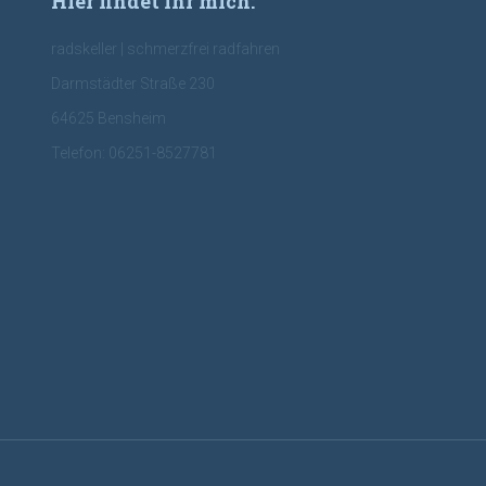
Hier findet Ihr mich:
radskeller | schmerzfrei radfahren
Darmstädter Straße 230
64625 Bensheim
Telefon: 06251-8527781