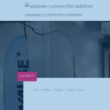
radskeller | schmerzfrei radfahren
ANGEBOT!
Start
/
Marken
/
Topeak
/ Topeak X-Tool+