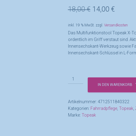
Ursprüngliche
Aktuell
18,00
€
14,00
€
Preis
Preis
inkl. 19 % MwSt.
zzgl.
Versandkosten
war:
ist:
Das Multifunktionstool Topeak X-Too
ordentlich im Griff verstaut sind. Ak
18,00 €
14,00 €
Innensechskant-Werkzeug sowie Fa
Innensechskant-Schlüssel in L-Form
Topeak
X-
IN DEN WARENKORB
Tool+
Menge
Artikelnummer:
4712511840322
Kategorien:
Fahrradpflege
,
Topeak
,
Marke:
Topeak