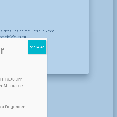
isiertes Design mit Platz für 8 mm
r die Werkstatt.
r
Schließen
is 18.30 Uhr
her Absprache
 zu folgenden