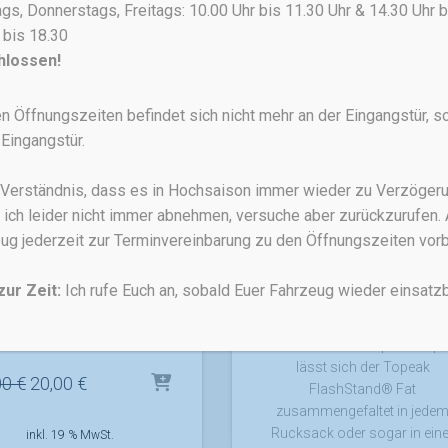
s, Donnerstags, Freitags: 10.00 Uhr bis 11.30 Uhr & 14.30 Uhr b
 bis 18.30
hlossen!
ANGEBOT!
n Öffnungszeiten befindet sich nicht mehr an der Eingangstür, s
FAHRRADPFLEGE
TOPEAK
FAHRRADPFLEGE
TOPEAK
Eingangstür.
opeak Hummer 2
Topeak FlashStan
Fat
peak Hummer 2: Mehrfach
r Verständnis, dass es in Hochsaison immer wieder zu Verzöge
sgekröntes Mini-Tool mit 18
Der Topeak FlashStand® Fat 
 ich leider nicht immer abnehmen, versuche aber zurückzurufen. 
ktionen, CrMo-Kettennieter
kompatibel mit den meiste
ug jederzeit zur Terminvereinbarung zu den Öffnungszeiten vo
und zwei modularen, im
Mountainbikes. Praktische
Gehäuse integrierten
Universal-Fahrradständer zu
zur Zeit:
Ich rufe Euch an, sobald Euer Fahrzeug wieder einsatzbe
enhebern. Die perfekte Wahl
Aufnahme an der Kurbel (Nich
für Rennräder und
Antriebsseite). Ausgelegt fü
Mountainbikes.
Mountainbikes. Super kompa
lässt sich der Topeak
Ursprünglicher
Aktueller
00
€
20,00
€
FlashStand® Fat
Preis
Preis
zusammengefaltet in jede
war:
ist:
Rucksack oder sogar in eine
inkl. 19 % MwSt.
25,00 €
20,00 €.