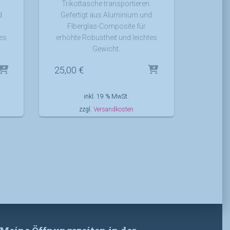
.
Trikottasche transportieren.
d
Gefertigt aus Aluminium und
FIberglas-Composite für
tes
erhöhte Robustheit und leichtes
Gewicht.
25,00
€
inkl. 19 % MwSt.
zzgl.
Versandkosten