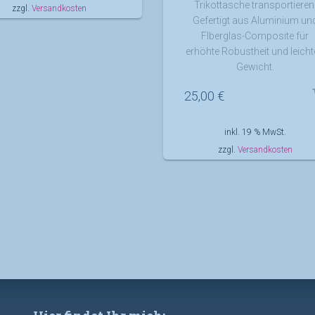
Trikottasche transportieren
zzgl.
Versandkosten
Gefertigt aus Aluminium un
FIberglas-Composite für
erhöhte Robustheit und leich
Gewicht.
25,00
€
inkl. 19 % MwSt.
zzgl.
Versandkosten