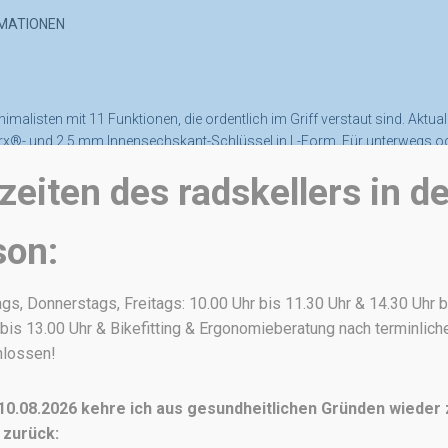
RMATIONEN
malisten mit 11 Funktionen, die ordentlich im Griff verstaut sind. Aktual
®- und 2,5 mm Innensechskant-Schlüssel in L-Form. Für unterwegs ode
eiten des radskellers in de
cm
son:
s, Donnerstags, Freitags: 10.00 Uhr bis 11.30 Uhr & 14.30 Uhr b
bis 13.00 Uhr & Bikefitting & Ergonomieberatung nach terminlic
hlossen!
Ähnliche Produkte
0.08.2026 kehre ich aus gesundheitlichen Gründen wieder
 zurück: