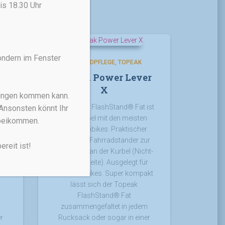
is 18.30 Uhr
ondern im Fenster
FAHRRADPFLEGE
TOPEAK
d®
Topeak Power Lever
X
rungen kommen kann.
ist
Der Topeak FlashStand® Fat ist
Ansonsten könnt Ihr
n
kompatibel mit den meisten
rbeikommen.
r
Mountainbikes. Praktischer
r
Universal-Fahrradständer zur
reit ist!
t-
Aufnahme an der Kurbel (Nicht-
r
Antriebsseite). Ausgelegt für
kt
Mountainbikes. Super kompakt
lässt sich der Topeak
FlashStand® Fat
m
zusammengefaltet in jedem
r
Rucksack oder sogar in einer