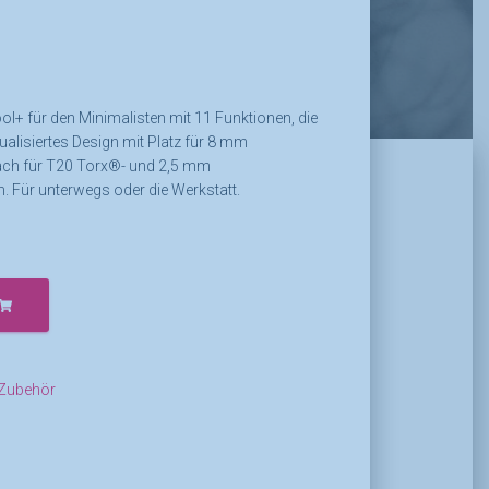
r
er
l+ für den Minimalisten mit 11 Funktionen, die
tualisiertes Design mit Platz für 8 mm
.
ch für T20 Torx®- und 2,5 mm
. Für unterwegs oder die Werkstatt.
Zubehör