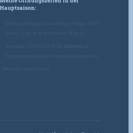
Meine Öffnungszeiten in der
Hauptsaison:
Montags, Dienstags, Donnerstags, Freitags: 10.00
Uhr bis 11.30 Uhr & 14.30 Uhr bis 18.30 Uhr
Samstags: 10.00 bis 13.00 Uhr & Bikefitting &
Ergonomieberatung nach terminlicher Absprache
Mittwochs: geschlossen!